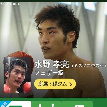
水野 孝亮
（ミズノコウスケ
フェザー級
所属：緑ジム