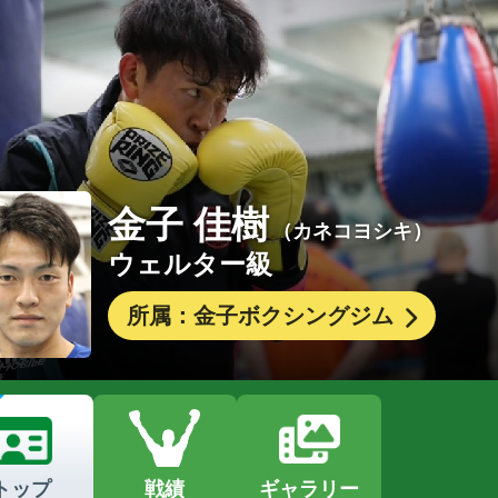
金子 佳樹
（カネコヨシキ）
ウェルター級
所属：金子ボクシングジム
トップ
戦績
ギャラリー