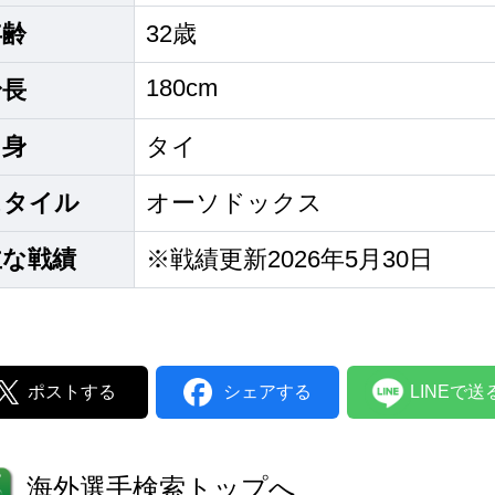
年齢
32歳
180cm
身長
出身
タイ
スタイル
オーソドックス
主な戦績
※戦績更新2026年5月30日
ポストする
シェアする
LINEで送
海外選手検索トップへ