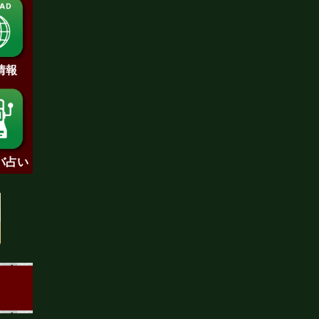
情報
バ占い