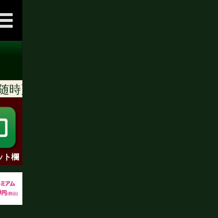
更新]
ット欄