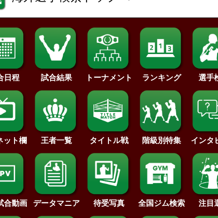
合日程
試合結果
トーナメント
ランキング
選手
王者一覧
タイトル戦
インタ
･ネット欄
階級別特集
待受写真
全国ジム検索
データマニア
注目
試合動画