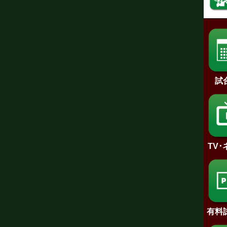
試
TV
有料