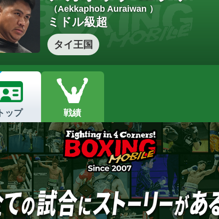
（Aekkaphob Auraiwan ）
ミドル級超
タイ王国
トップ
戦績