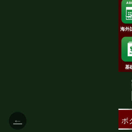
海外
基
←
ボ