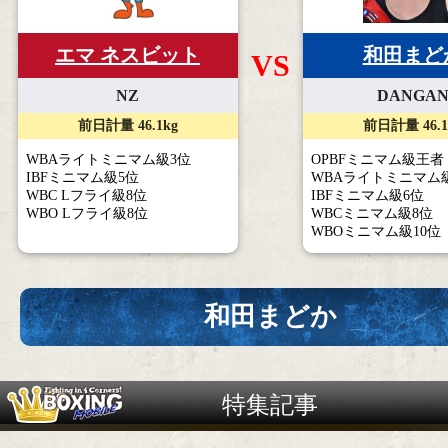
エマ ネスビット
和田まど
VS
NZ
DANGA
前日計量 46.1kg
前日計量 46.1
WBAライトミニマム級3位
OPBFミニマム級王者
IBFミニマム級5位
WBAライトミニマム
WBC Lフライ級8位
IBFミニマム級6位
WBO Lフライ級8位
WBCミニマム級8位
WBOミニマム級10位
和田まどか
特集記事