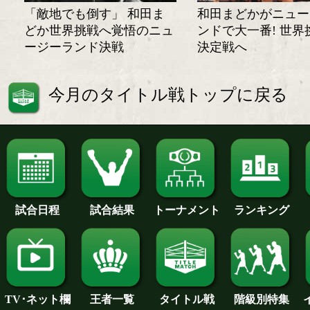
「敵地でも倒す」 和田ま
和田まどかがニュー
どか世界挑戦へ覚悟のニュ
ンドで大一番! 世界
ージーランド決戦
決定戦へ
今月のタイトル戦トップに戻る
試合日程
試合結果
トーナメント
ランキング
王者一覧
タイトル戦
TV･ネット欄
階級別特集