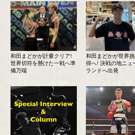
和田まどかが計量クリア!
和田まどかが世界挑
世界切符を懸けた一戦へ準
得へ! 決戦の地ニュ
備万端
ランドへ出発