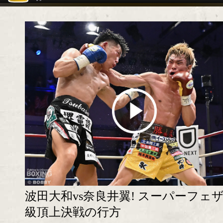
波田大和vs奈良井翼! スーパーフェ
級頂上決戦の行方