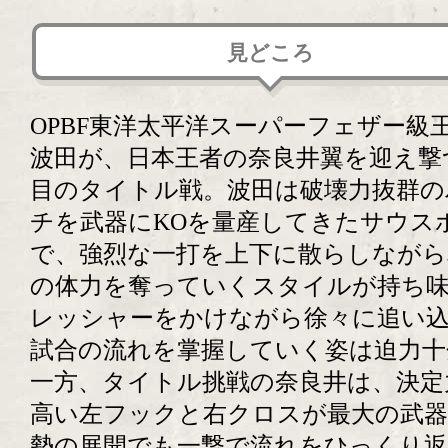
見どころ
OPBF東洋太平洋スーパーフェザー級
波田が、日本王者の奈良井翼を迎え撃
目のタイトル戦。波田は破壊力抜群の
チを武器にKOを量産してきたサウス
で、強烈な一打を上下に散らしながら
の体力を奪っていくスタイルが持ち
レッシャーをかけながら徐々に追い
試合の流れを掌握していく姿は迫力十
一方、タイトル挑戦の奈良井は、決定
高い左フックと右クロスが最大の武器
勢の展開でも一撃で流れをひっくり返