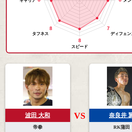
VS
波田 大和
奈良井 
帝拳
RK蒲田