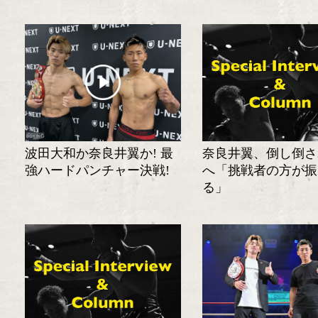
波田大和か奈良井翼か! 最
奈良井翼、倒し倒さ
強ハードパンチャー決戦!
へ「挑戦者の方が振
る」