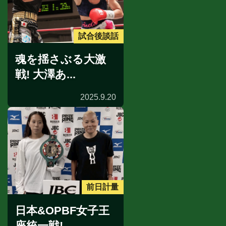
試合後談話
魂を揺さぶる大激
戦! 大澤あ...
2025.9.20
前日計量
日本&OPBF女子王
座統一戦! ...