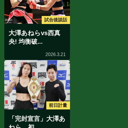
試合後談話
大澤あねらvs西真
央! 均衡破...
2026.3.21
前日計量
「完封宣言」大澤あ
ねら、初...