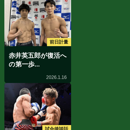
前日計量
赤井英五郎が復活へ
の第一歩...
2026.1.16
試合後談話