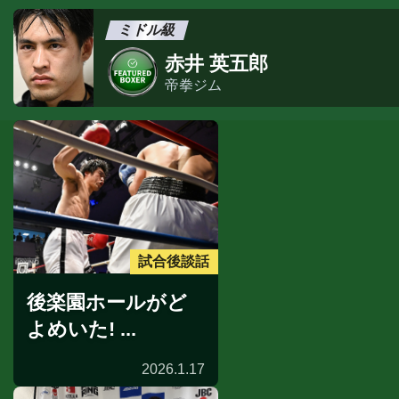
ミドル級
赤井 英五郎
帝拳ジム
試合後談話
後楽園ホールがど
よめいた! ...
2026.1.17