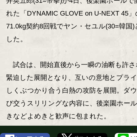
井英五郎(31=帝拳)が4日、後楽園ホールで
れた「DYNAMIC GLOVE on U-NEXT 45
71.0kg契約8回戦でヤン・セユル(30=韓国
した。
試合は、開始直後から一瞬の油断も許さ
緊迫した展開となり、互いの意地とプラ
しくぶつかり合う白熱の攻防を展開。ダ
び交うスリリングな内容に、後楽園ホー
きなどよめきと歓声に包まれた。