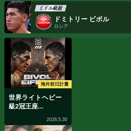
ミドル級超
ドミトリー ビボル
ロシア
海外前日計量
世界ライトヘビー
級2冠王座...
2026.5.30