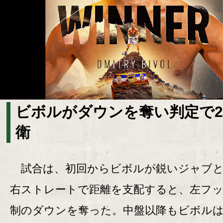
ビボルがダウンを奪い判定で
衛
試合は、初回からビボルが鋭いジャブと
右ストレートで距離を支配すると、左フ
制のダウンを奪った。中盤以降もビボル