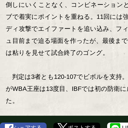
倒しにいくことなく、コンビネーション
ブで着実にポイントを重ねる。11回には
ディ攻撃でエイファートを追い込み、フ
ュ目前まで迫る場面を作ったが、最後まで
は粘りを見せて試合終了のゴング。
判定は3者とも120-107でビボルを支持
がWBA王座は13度目、IBFでは初の防衛
た。
シェアする
ポストする
L