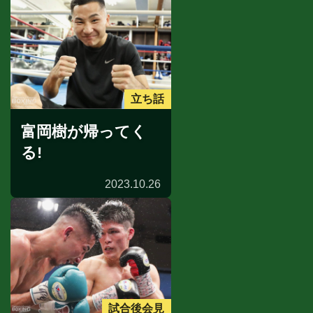
立ち話
富岡樹が帰ってく
る!
2023.10.26
試合後会見