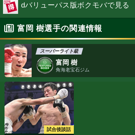
dバリューパス版ボクモバで見る
富岡 樹選手の関連情報
スーパーライト級
富岡 樹
角海老宝石ジム
試合後談話