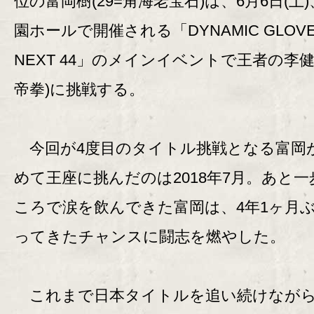
位の富岡樹(29=角海老宝石)は、6月6日(土
園ホールで開催される「DYNAMIC GLOVE o
NEXT 44」のメインイベントで王者の李健太
帝拳)に挑戦する。
今回が4度目のタイトル挑戦となる富岡
めて王座に挑んだのは2018年7月。あと一
ころで涙を飲んできた富岡は、4年1ヶ月
ってきたチャンスに闘志を燃やした。
これまで日本タイトルを追い続けながら