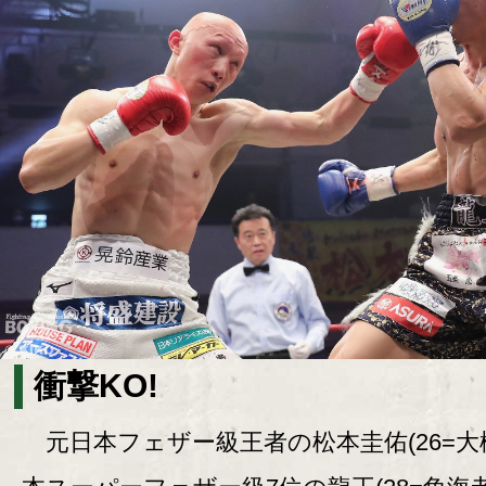
衝撃KO!
元日本フェザー級王者の松本圭佑(26=大