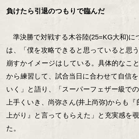
負けたら引退のつもりで臨んだ
準決勝で対戦する木谷陸(25=KG大和)に
は、「僕を攻略できると思っていると思
崩すかイメージはしている。具体的なこ
から練習して、試合当日に合わせて自信
いく」と語り、「スーパーフェザー級で
上手くいき、尚弥さん(井上尚弥)からも『
上がり』と言ってもらえた」と充実感を
た。