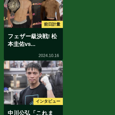
前日計量
フェザー級決戦! 松
本圭佑vs...
2024.10.16
インタビュー
中川公弘「これま