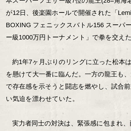
本スーパーフェザー級7位の龍王(28=角海
が12日、後楽園ホールで開催された「Lemi
BOXING フェニックスバトル156 スーパ
ー級1000万円トーナメント」で拳を交え
約1年7ヶ月ぶりのリングに立った松本
を懸けて大一番に臨んだ。一方の龍王も、
で存在感を示そうと闘志を燃やし、試合前
い気迫を漂わせていた。
実力者同士の対決は、緊張感に包まれ、