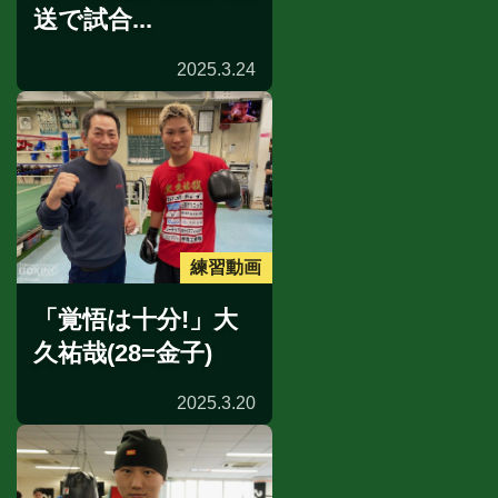
送で試合...
2025.3.24
練習動画
「覚悟は十分!」大
久祐哉(28=金子)
2025.3.20