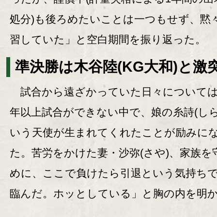
処分)も後ろめたいことは一つもせず、黙
習していた」と空白期間を振り返った。
準決勝は木谷陸(KG大和)と激
試合から遠ざかっていた日々については
年以上試合ができない中で、娘の糸詩(しら
いう天使が生まれてくれたことが励みに
た。苦労をかけた妻・沙弥(さや)、家族を
めに、ここで負けたら引退という気持ち
臨んだ。ホッとしている」と胸の内を明