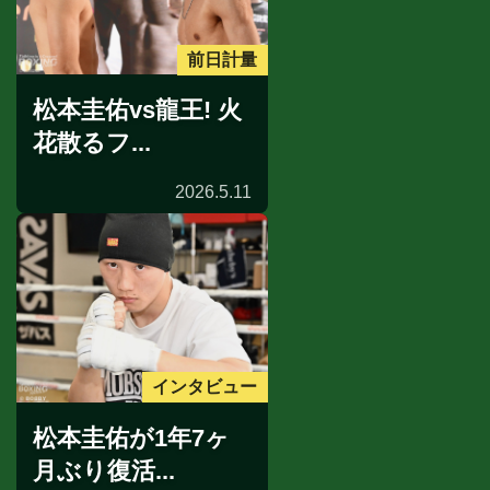
前日計量
松本圭佑vs龍王! 火
花散るフ...
2026.5.11
インタビュー
松本圭佑が1年7ヶ
月ぶり復活...