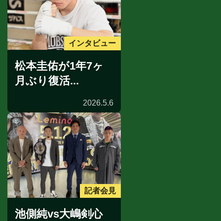
インタビュー
松本圭佑が1年7ヶ
月ぶり復活...
2026.5.6
記者会見
池側純vs大嶋剣心