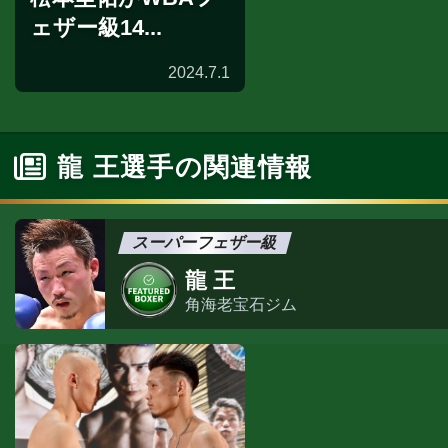
ェザー級14...
2024.7.1
龍 王選手の関連情報
スーパーフェザー級
龍 王
角海老宝石ジム