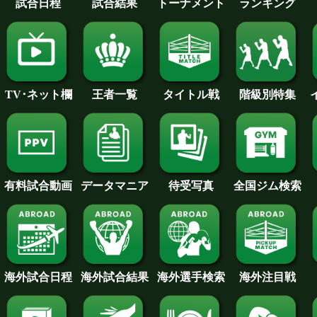
試合日程
試合結果
トーナメント
ランキング
王者一覧
タイトル戦
TV･ネット欄
階級別特集
待受写真
全国ジム検索
データマニア
有料試合動画
海外試合日程
海外試合結果
海外注目戦
海外選手検索