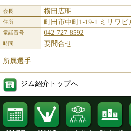
横田広明
会長
町田市中町1-19-1 ミサワビ
住所
042-727-8592
電話番号
要問合せ
時間
所属選手
ジム紹介トップへ