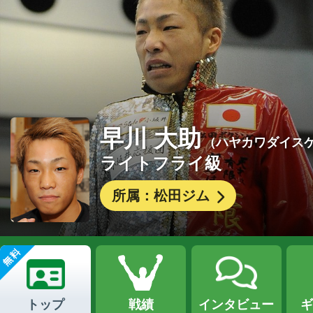
早川 大助
（ハヤカワダイス
ライトフライ級
所属：松田ジム
トップ
戦績
インタビュー