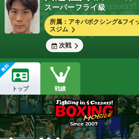
スーパーフライ級
所属：アキバボクシング&フイ
スジム
次戦
トップ
戦績