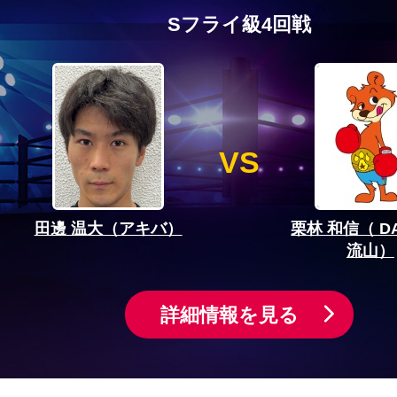
Sフライ級4回戦
VS
田邊 温大（アキバ）
栗林 和信（ D
流山）
詳細情報を見る