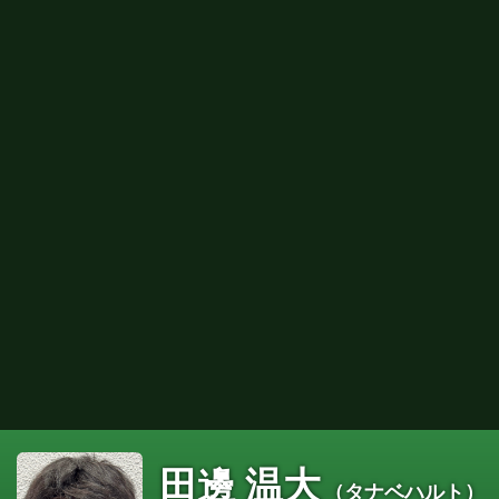
田邊 温大
（タナベハルト）