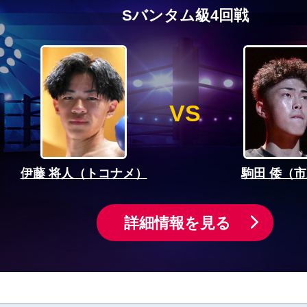
Sバンタム級4回戦
VS
伊藤 将人（トコナメ）
駒田 倭（
詳細情報を見る