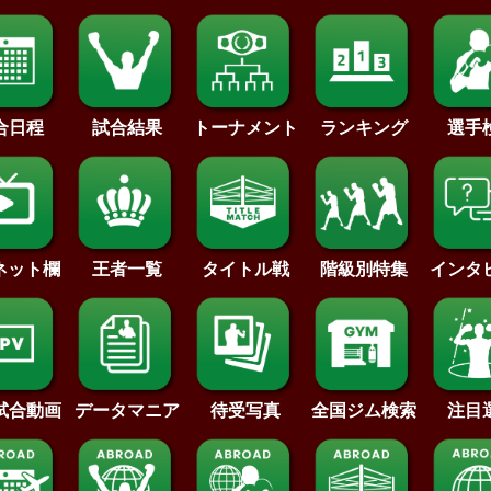
合日程
試合結果
トーナメント
ランキング
選手
王者一覧
タイトル戦
インタ
･ネット欄
階級別特集
待受写真
全国ジム検索
データマニア
注目
試合動画