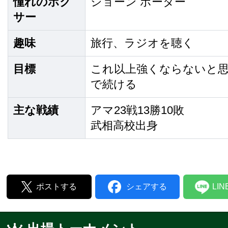
憧れのボク
ショーン ポーター
サー
趣味
旅行、ラジオを聴く
目標
これ以上強くならないと
で続ける
主な戦績
アマ23戦13勝10敗
武相高校出身
ポストする
シェアする
LI