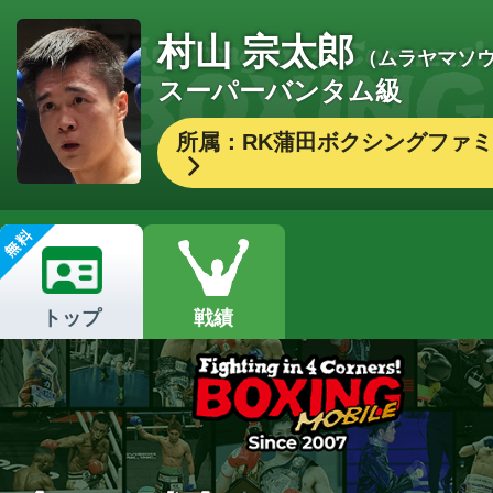
村山 宗太郎
（ムラヤマソ
スーパーバンタム級
所属：RK蒲田ボクシングファ
トップ
戦績