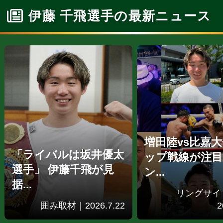
伊藤 千飛選手の最新ニュース
増田陸vs比嘉大
「ライバルは坂井優太
ップ戦線が注目
選手」 伊藤千飛が見
ン...
据...
リングサイ
囲み取材｜2026.7.22
2