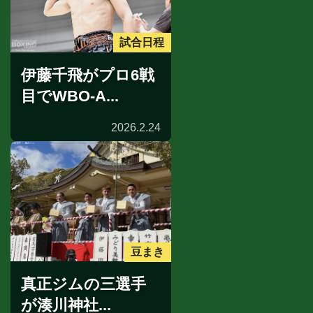
試合日程
伊藤千飛がプロ6戦
目でWBO-A...
2026.2.24
豆まき
真正ジムの三選手
が湊川神社...