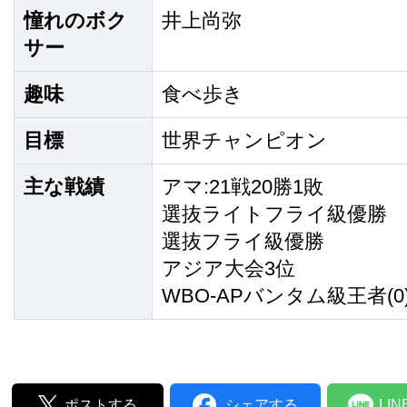
憧れのボク
井上尚弥
サー
趣味
食べ歩き
目標
世界チャンピオン
主な戦績
アマ:21戦20勝1敗
選抜ライトフライ級優勝
選抜フライ級優勝
アジア大会3位
WBO-APバンタム級王者(0
ポストする
シェアする
LI