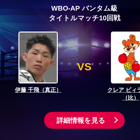
WBO-AP バンタム級
タイトルマッチ10回戦
VS
伊藤 千飛（真正）
クレア ビィ
（比）
詳細情報を見る