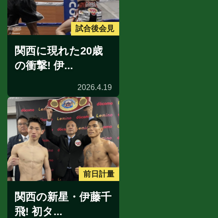
試合後会見
関西に現れた20歳
の衝撃! 伊...
2026.4.19
前日計量
関西の新星・伊藤千
飛! 初タ...