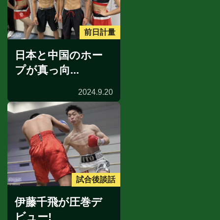
前日計量
日本と中国のホー
プが真っ向...
2024.9.20
試合後談話
伊藤千飛が圧巻デ
ビュー!