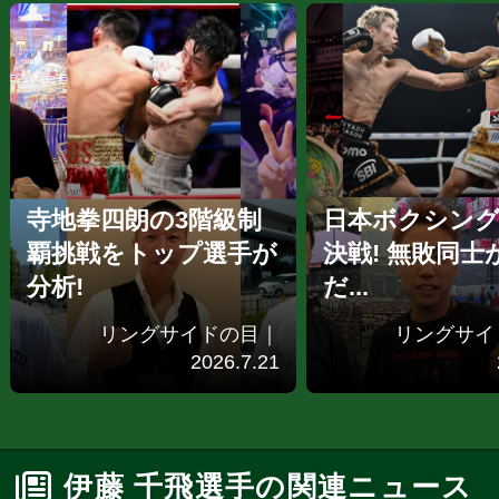
寺地拳四朗の3階級制
日本ボクシング
覇挑戦をトップ選手が
決戦! 無敗同士
分析!
だ...
リングサイドの目｜
リングサイ
2026.7.21
伊藤 千飛選手の関連ニュース