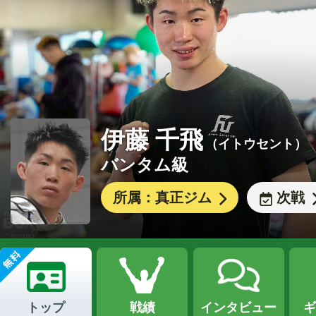
伊藤 千飛
（イトウセント）
バンタム級
所属：真正ジム
次戦
トップ
戦績
インタビュー