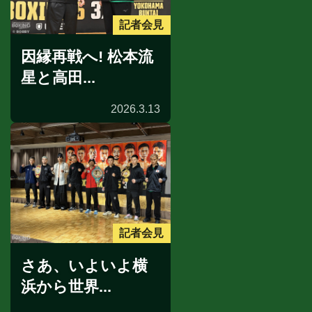
記者会見
因縁再戦へ! 松本流
星と高田...
2026.3.13
記者会見
さあ、いよいよ横
浜から世界...