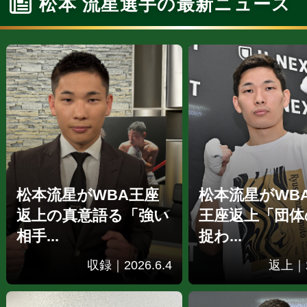
松本 流星選手の最新ニュース
松本流星がWBA王座
松本流星がWB
返上の真意語る「強い
王座返上「団体
相手...
捉わ...
収録｜2026.6.4
返上｜2