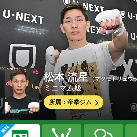
松本 流星
（マツモトリュウ
ミニマム級
所属：帝拳ジム