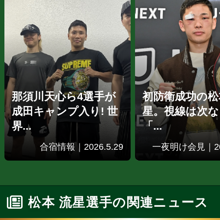
那須川天心ら4選手が
初防衛成功の松
成田キャンプ入り! 世
星。視線は次な
界...
「...
合宿情報｜2026.5.29
一夜明け会見｜202
松本 流星選手の関連ニュース