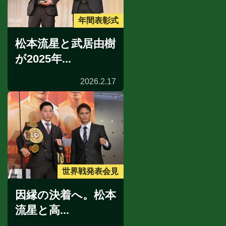
年間表彰式
松本流星と武居由樹
が2025年...
2026.2.17
世界戦発表会見
因縁の決着へ。松本
流星と高...