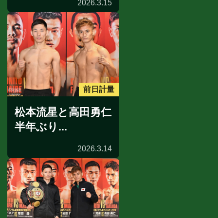
2026.3.15
前日計量
松本流星と高田勇仁
半年ぶり...
2026.3.14