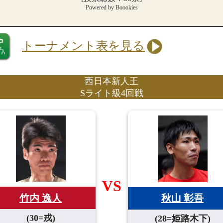
Powered by Boookies
トーナメント表を見る
西日本新人王
Sライト級4回戦
VS
竹内 逸人
秋山 彰吾
(30=戎)
(28=姫路木下)