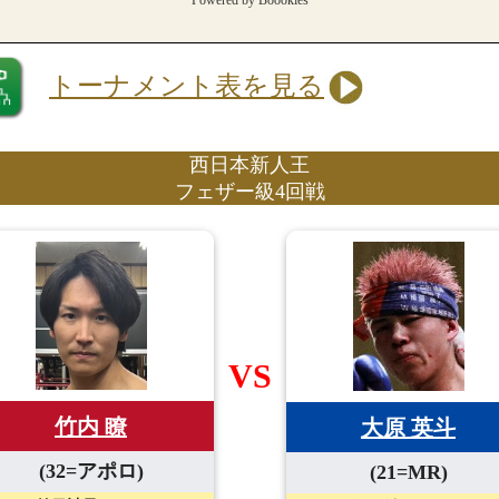
トーナメント表を見る
西日本新人王
フェザー級4回戦
VS
竹内 瞭
大原 英斗
(32=アポロ)
(21=MR)