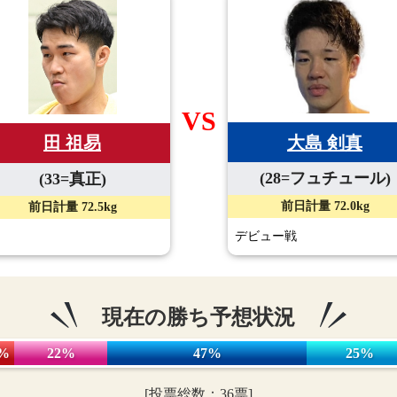
VS
大島 剣真
田 祖易
(28=フュチュール)
(33=真正)
前日計量 72.0kg
前日計量 72.5kg
デビュー戦
現在の勝ち予想状況
%
22%
47%
25%
[投票総数：36票]