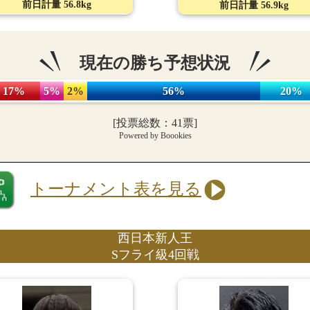
前日計量 56.8kg
前日計量 56.9kg
現在の勝ち予想状況
17%
5%
2%
56%
20%
[投票総数：41票]
Powered by Boookies
トーナメント表を見る
西日本新人王
Sフライ級4回戦