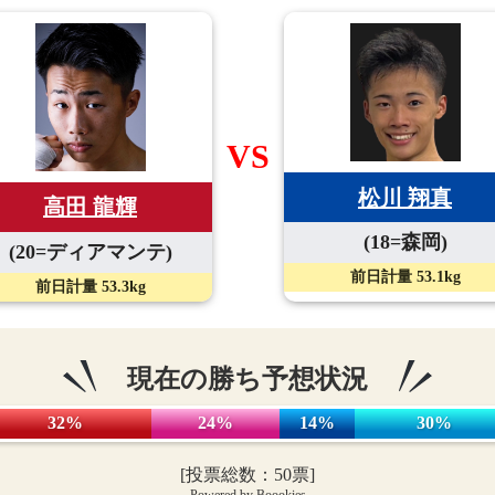
VS
松川 翔真
高田 龍輝
(18=森岡)
(20=ディアマンテ)
前日計量 53.1kg
前日計量 53.3kg
現在の勝ち予想状況
32%
24%
14%
30%
[投票総数：50票]
Powered by Boookies