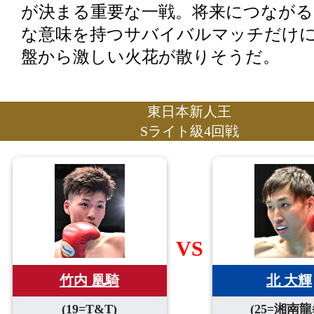
が決まる重要な一戦。将来につながる
な意味を持つサバイバルマッチだけ
盤から激しい火花が散りそうだ。
東日本新人王
Sライト級4回戦
VS
北 大輝
竹内 凰騎
(25=湘南龍
(19=T&T)