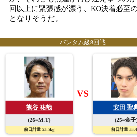
回以上に緊張感が漂う、KO決着必至
となりそうだ。
バンタム級8回戦
VS
熊谷 祐哉
安田 聖
(26=M.T)
(25=金子
前日計量 53.5kg
前日計量 53.4