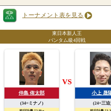
トーナメント表を見る
東日本新人王
バンタム級4回戦
VS
小上 晟
仲島 侑太郎
(24=三迫
(34=ミナノ)
前日計量 53.3
前日計量 52.9kg