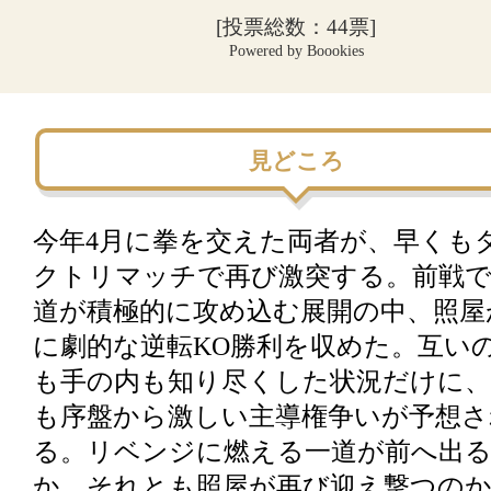
[投票総数：44票]
Powered by Boookies
見どころ
今年4月に拳を交えた両者が、早くも
クトリマッチで再び激突する。前戦
道が積極的に攻め込む展開の中、照屋
に劇的な逆転KO勝利を収めた。互い
も手の内も知り尽くした状況だけに、
も序盤から激しい主導権争いが予想さ
る。リベンジに燃える一道が前へ出
か、それとも照屋が再び迎え撃つのか