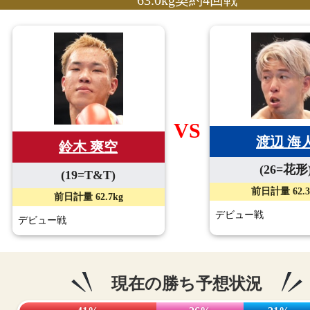
63.0kg契約4回戦
VS
渡辺 海
鈴木 爽空
(26=花形
(19=T&T)
前日計量 62.3
前日計量 62.7kg
デビュー戦
デビュー戦
現在の勝ち予想状況