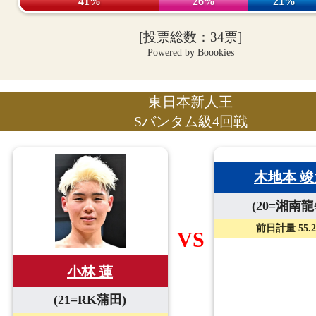
41%
26%
21%
[投票総数：34票]
Powered by Boookies
東日本新人王
Sバンタム級4回戦
木地本 竣
(20=湘南龍
前日計量 55.2
VS
小林 蓮
(21=RK蒲田)