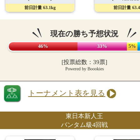
前日計量 63.4
前日計量 63.1kg
現在の勝ち予想状況
46%
33%
5%
[投票総数：39票]
Powered by Boookies
トーナメント表を見る
東日本新人王
バンタム級4回戦