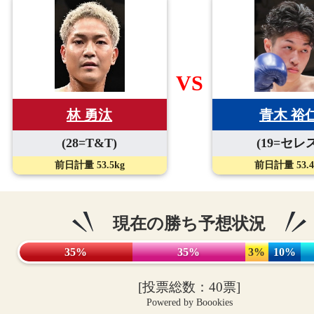
VS
青木 裕
林 勇汰
(19=セレス
(28=T&T)
前日計量 53.4
前日計量 53.5kg
現在の勝ち予想状況
35%
35%
3%
10%
[投票総数：40票]
Powered by Boookies