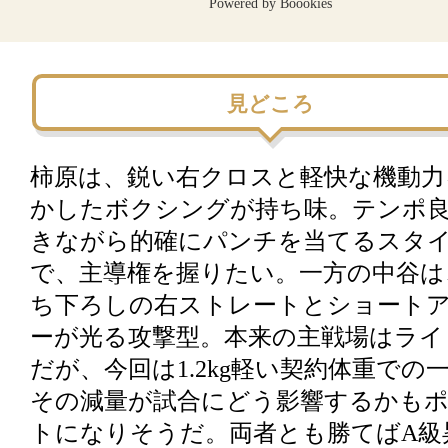
Powered by Boookies
見どころ
柿原は、鋭い右クロスと軽快な機動力
かしたボクシングが持ち味。テンポ
きながら的確にパンチを当てるスタ
で、主導権を握りたい。一方の中谷は
ち下ろしの右ストレートとショート
ーが光る攻撃型。本来の主戦場はライ
だが、今回は1.2kg軽い契約体重での
その減量が試合にどう影響するかも
トになりそうだ。両者とも勝てばA級