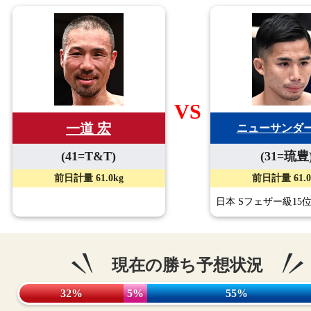
VS
一道 宏
ニューサンダ
(41=T&T)
(31=琉豊
前日計量 61.0kg
前日計量 61.0
日本 Sフェザー級15
現在の勝ち予想状況
32%
5%
55%