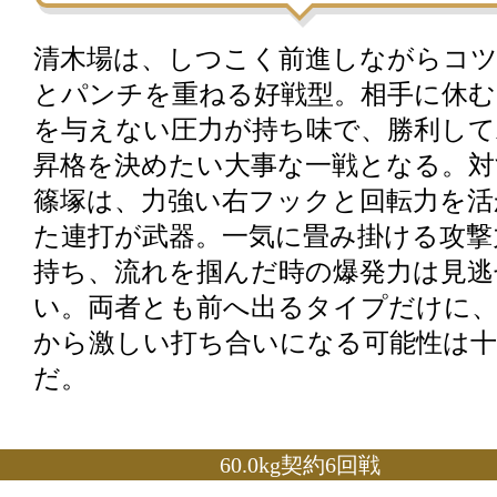
清木場は、しつこく前進しながらコ
とパンチを重ねる好戦型。相手に休む
を与えない圧力が持ち味で、勝利して
昇格を決めたい大事な一戦となる。対
篠塚は、力強い右フックと回転力を活
た連打が武器。一気に畳み掛ける攻撃
持ち、流れを掴んだ時の爆発力は見逃
い。両者とも前へ出るタイプだけに、
から激しい打ち合いになる可能性は十
だ。
60.0kg契約6回戦