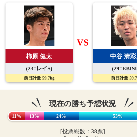
VS
柿原 健太
中谷 清彩
(23=レイS)
(29=EBIS
前日計量 59.7kg
前日計量 59.7
現在の勝ち予想状況
11%
13%
24%
53%
[投票総数：38票]