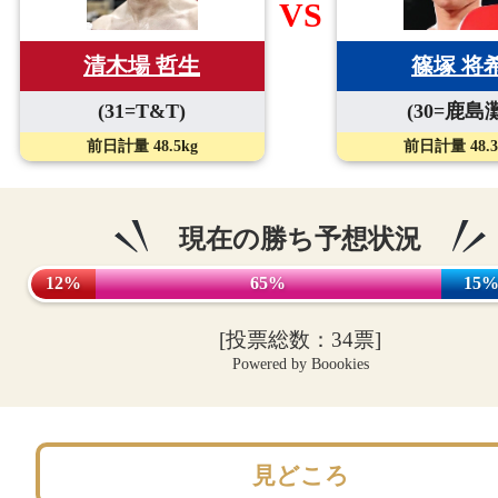
VS
清木場 哲生
篠塚 将
(31=T&T)
(30=鹿島灘
前日計量 48.5kg
前日計量 48.3
現在の勝ち予想状況
12%
65%
15
[投票総数：34票]
Powered by Boookies
見どころ