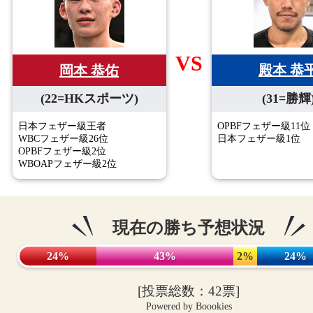
VS
殿本 恭
岡本 恭佑
(31=勝輝
(22=HKスポーツ)
OPBFフェザー級11位
日本フェザー級王者
日本フェザー級1位
WBCフェザー級26位
OPBFフェザー級2位
WBOAPフェザー級2位
現在の勝ち予想状況
24%
43%
2%
24%
[投票総数：42票]
Powered by Boookies