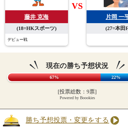
VS
藤井 克海
片岡 一
(18=HKスポーツ)
(27=本田F
デビュー戦
現在の勝ち予想状況
67%
22%
[投票総数：9票]
Powered by Boookies
勝ち予想投票・変更をする