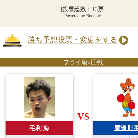
[投票総数：13票]
Powered by Boookies
勝ち予想投票・変更をする
フライ級4回戦
VS
廣瀬 叶
毛利 海