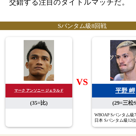
交錯する注目のタイトルマッチだ。
Sバンタム級8回戦
VS
平野 岬
マーク アンソニー ジェラルド
(35=比)
(29=三松S
WBOAP Sバンタム級
日本 Sバンタム級12