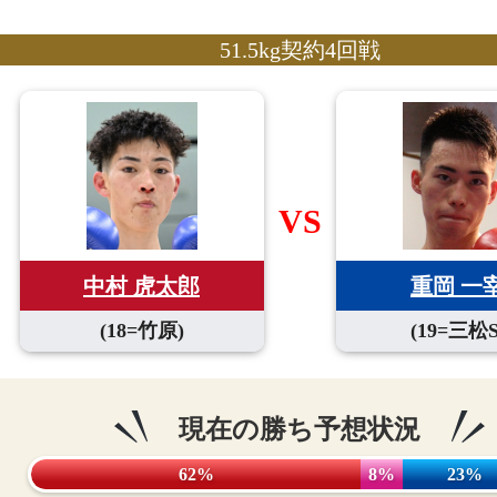
51.5kg契約4回戦
VS
重岡 一
中村 虎太郎
(19=三松S
(18=竹原)
現在の勝ち予想状況
62%
8%
23%