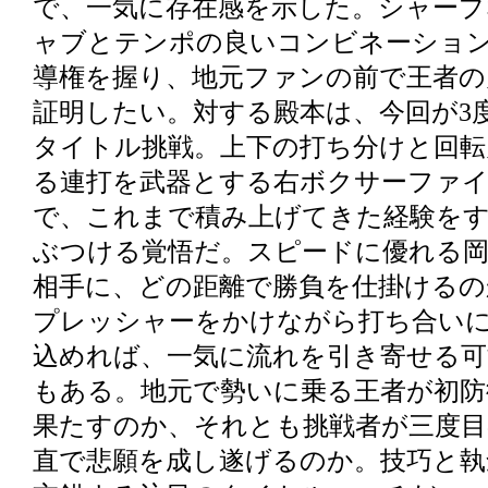
で、一気に存在感を示した。シャープ
ャブとテンポの良いコンビネーショ
導権を握り、地元ファンの前で王者の
証明したい。対する殿本は、今回が3
タイトル挑戦。上下の打ち分けと回転
る連打を武器とする右ボクサーファ
で、これまで積み上げてきた経験を
ぶつける覚悟だ。スピードに優れる
相手に、どの距離で勝負を仕掛けるの
プレッシャーをかけながら打ち合い
込めれば、一気に流れを引き寄せる可
もある。地元で勢いに乗る王者が初防
果たすのか、それとも挑戦者が三度目
直で悲願を成し遂げるのか。技巧と執