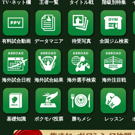
王者一覧
タイトル戦
TV･ネット欄
階級別特集
待受写真
全国ジム検索
データマニア
有料試合動画
海外試合日程
海外試合結果
海外注目戦
海外選手検索
基礎知識
ボクモバ投票
勝ちメシ
レッスン