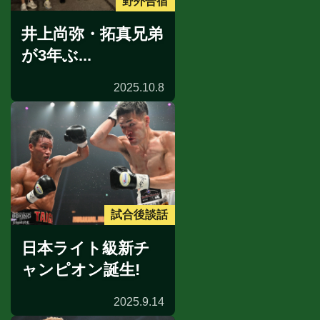
野外合宿
井上尚弥・拓真兄弟
が3年ぶ...
2025.10.8
試合後談話
日本ライト級新チ
ャンピオン誕生!
2025.9.14