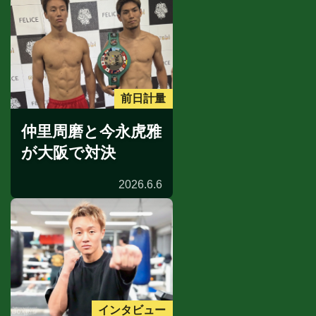
前日計量
仲里周磨と今永虎雅
が大阪で対決
2026.6.6
インタビュー