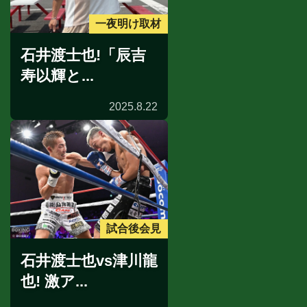
一夜明け取材
石井渡士也!「辰吉
寿以輝と...
2025.8.22
試合後会見
石井渡士也vs津川龍
也! 激ア...