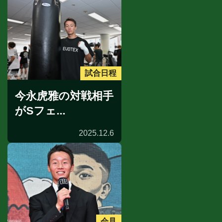
試合日程
今永虎雅の対戦相手
がSフェ...
2025.12.6
会見