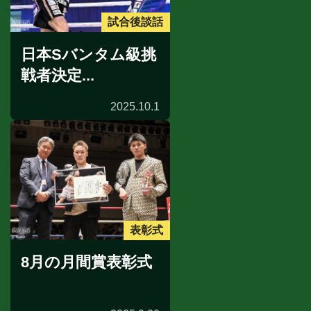
試合後談話
日本Sバンタム級挑
戦者決定...
2025.10.1
表彰式
8月の月間賞表彰式