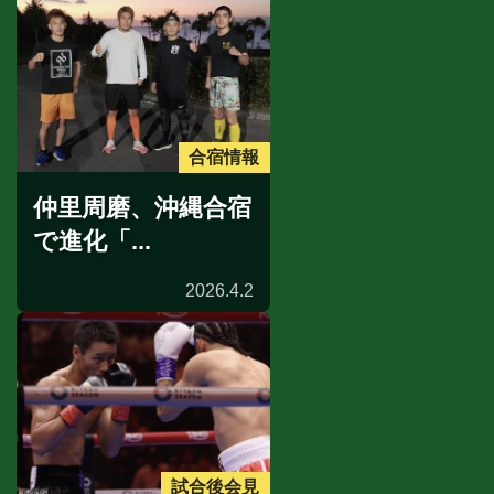
合宿情報
仲里周磨、沖縄合宿
で進化「...
2026.4.2
試合後会見