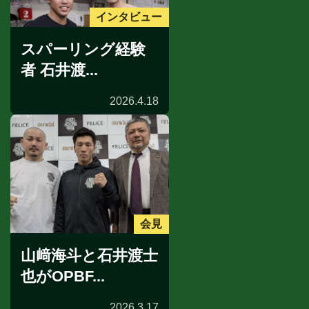
インタビュー
スパーリング経験
者 石井渡...
2026.4.18
会見
山﨑海斗と石井渡士
也がOPBF...
2026.3.17