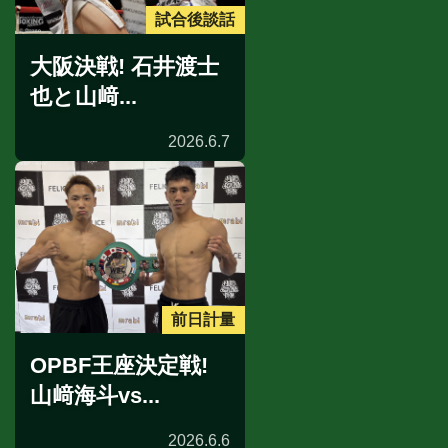
試合後談話
大阪決戦! 石井渡士
也と山﨑...
2026.6.7
前日計量
OPBF王座決定戦!
山﨑海斗vs...
2026.6.6