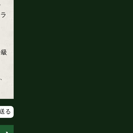
、
フラ
ー級
え、
で送る