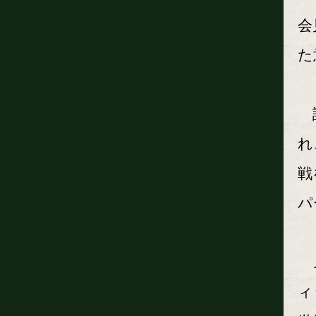
会
た
試
れ
戦
パ
メ
ィ