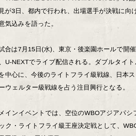
見が3日、都内で行われ、出場選手が決戦に向
意気込みを語った。
合は7月15日(水)、東京・後楽園ホールで開
、U-NEXTでライブ配信される。ダブルタイト
を中心に、今後のライトフライ級戦線、日本ス
ーウェルター級戦線を占う注目興行となる。
インイベントでは、空位のWBOアジアパシ
ック・ライトフライ級王座決定戦として、WB