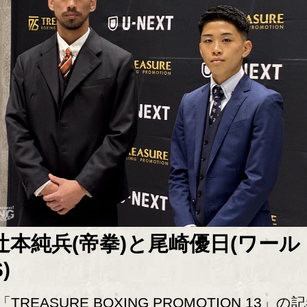
辻本純兵(帝拳)と尾崎優日(ワール
)
TREASURE BOXING PROMOTION 13」の