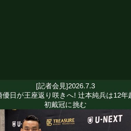
[記者会見]2026.7.3
崎優日が王座返り咲きへ! 辻本純兵は12年
初戴冠に挑む