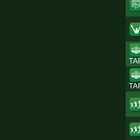
TA
TA