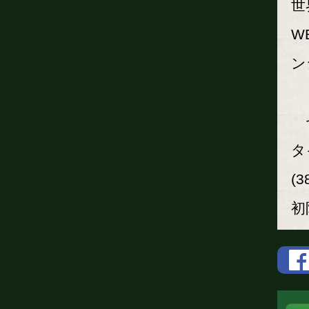
世
W
ン
セ
タ
(
初