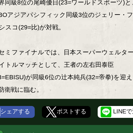
界同級8位の尾崎優日(23=ワールドスポーツ)と
BOアジアパシフィック同級3位のジェリー・
シスコ(29=比)が対戦。
ミファイナルでは、日本スーパーウェルタ
イトルマッチとして、王者の左右田泰臣
38=EBISU)が同級6位の辻本純兵(32=帝拳)を迎
防衛戦に臨む。
シェアする
ポストする
LINE