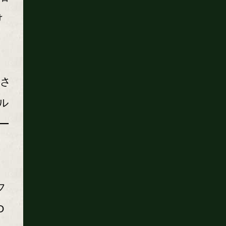
け
催さ
ル
ー
フ
O