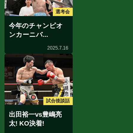
選考会
今年のチャンピオ
ンカーニバ...
2025.7.16
試合後談話
出田裕一vs豊嶋亮
太! KO決着!