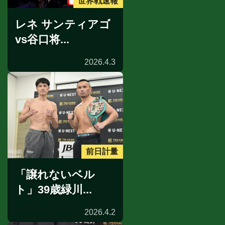
世界戦速報
レネ サンティアゴ
vs谷口将...
2026.4.3
前日計量
「譲れないベル
ト」39歳緑川...
2026.4.2