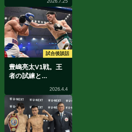
2026.7.25
試合後談話
豊嶋亮太V1戦。王
者の試練と...
2026.4.4