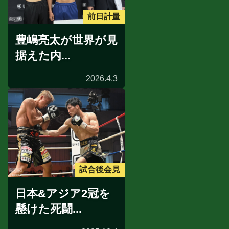
前日計量
豊嶋亮太が世界が見
据えた内...
2026.4.3
試合後会見
日本&アジア2冠を
懸けた死闘...