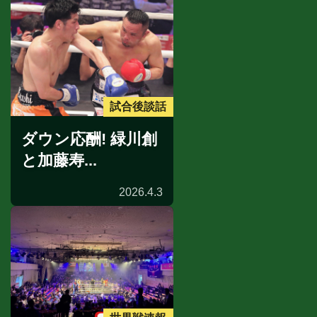
試合後談話
ダウン応酬! 緑川創
と加藤寿...
2026.4.3