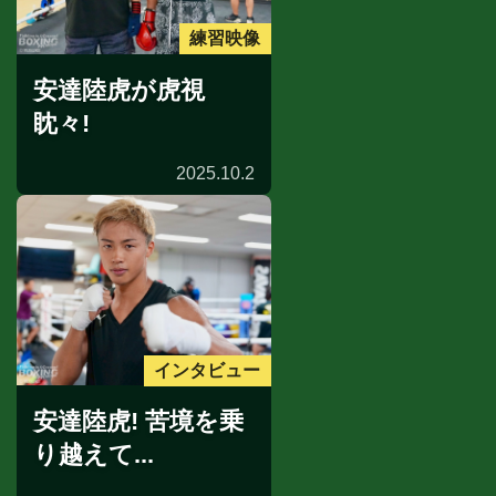
練習映像
安達陸虎が虎視
眈々!
2025.10.2
インタビュー
安達陸虎! 苦境を乗
り越えて...