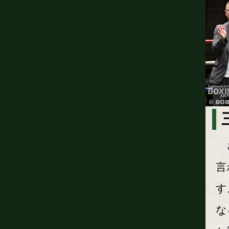
さ
言
す
な