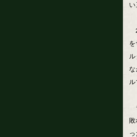
い
2
を
ル
な
ル
ラ
敗
っ