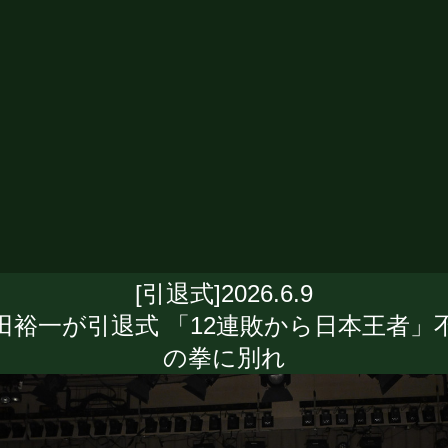
[引退式]2026.6.9
田裕一が引退式 「12連敗から日本王者」
の拳に別れ