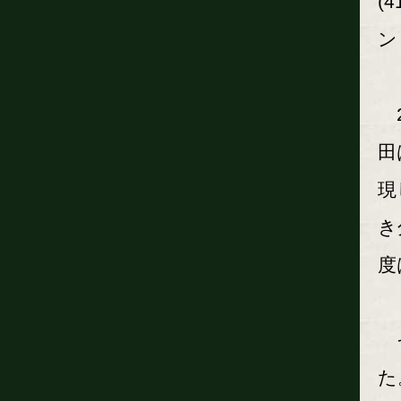
(
ン
2
田
現
き
度
そ
た