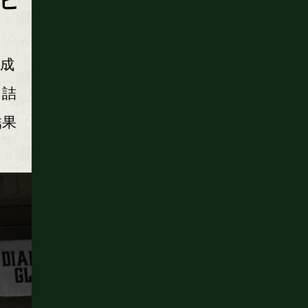
ピ
成
を詰
結果