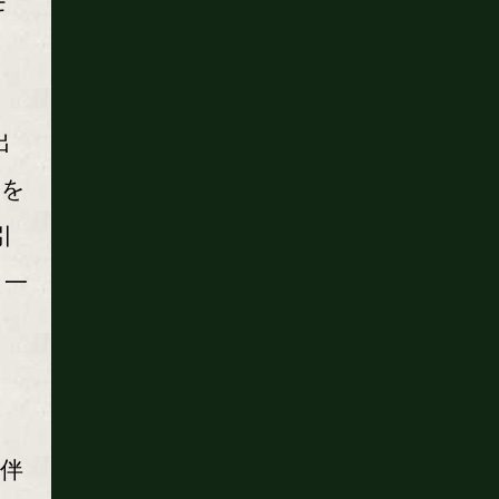
モ
出
角を
引
、一
っ
伴