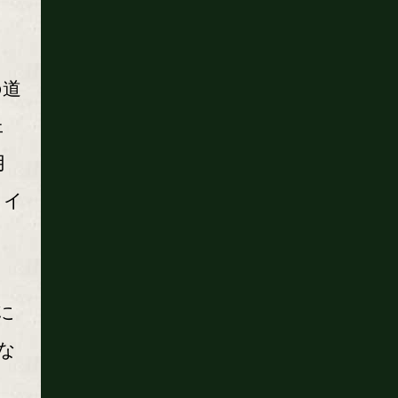
の道
ェ
用
タイ
に
な