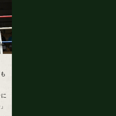
何も
ま
ンに
一」