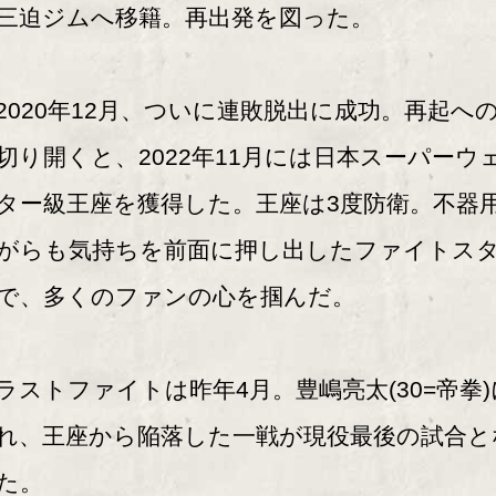
三迫ジムへ移籍。再出発を図った。
020年12月、ついに連敗脱出に成功。再起へ
切り開くと、2022年11月には日本スーパーウ
ター級王座を獲得した。王座は3度防衛。不器
がらも気持ちを前面に押し出したファイトス
で、多くのファンの心を掴んだ。
ストファイトは昨年4月。豊嶋亮太(30=帝拳)
れ、王座から陥落した一戦が現役最後の試合と
た。