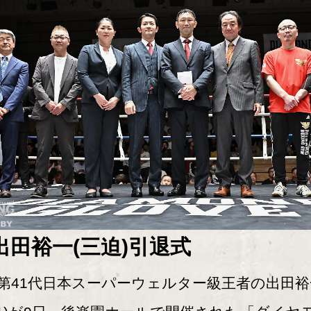
出田裕一(三迫)引退式
41代日本スーパーウェルター級王者の出田裕