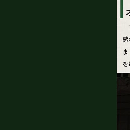
マ
感
ま
を