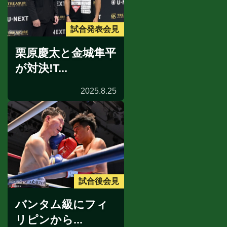
試合発表会見
栗原慶太と金城隼平
が対決!T...
2025.8.25
試合後会見
バンタム級にフィ
リピンから...