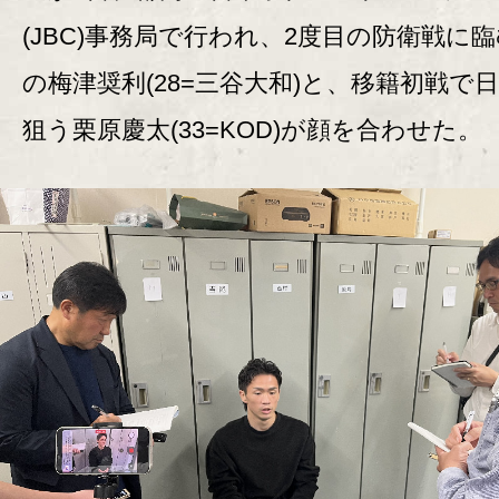
(JBC)事務局で行われ、2度目の防衛戦に
の梅津奨利(28=三谷大和)と、移籍初戦で
狙う栗原慶太(33=KOD)が顔を合わせた。