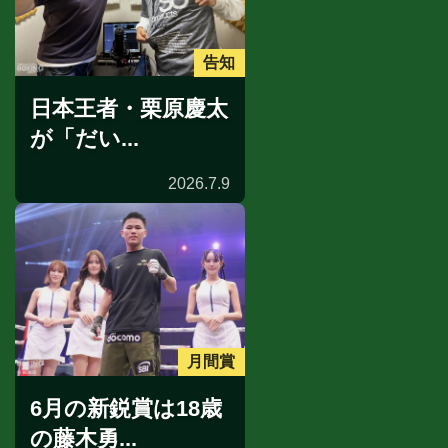
告知
日本王者・栗原慶太
が「だい...
2026.7.9
月間賞
6月の新鋭賞は18歳
の藤木勇...