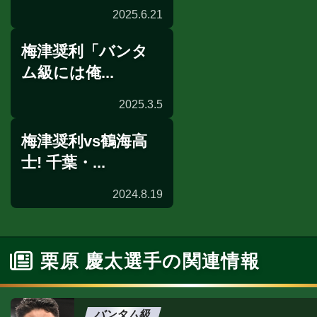
2025.6.21
梅津奨利「バンタ
前日計量
ム級には俺...
2025.3.5
梅津奨利vs鶴海高
ショートインタビュー
士! 千葉・...
2024.8.19
試合後談話
栗原 慶太選手の関連情報
バンタム級