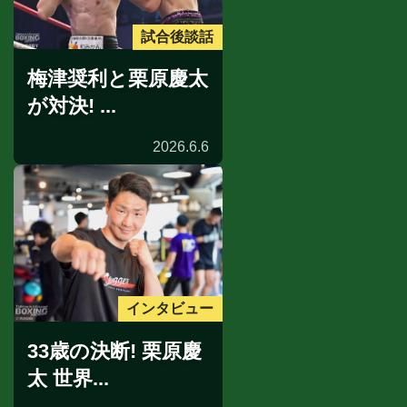
試合後談話
梅津奨利と栗原慶太
が対決! ...
2026.6.6
インタビュー
33歳の決断! 栗原慶
太 世界...