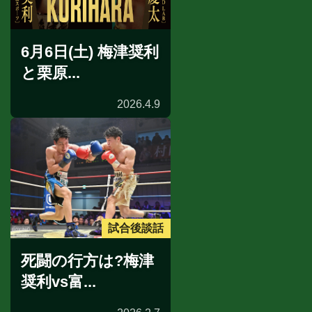
6月6日(土) 梅津奨利
と栗原...
2026.4.9
試合後談話
死闘の行方は?梅津
奨利vs富...