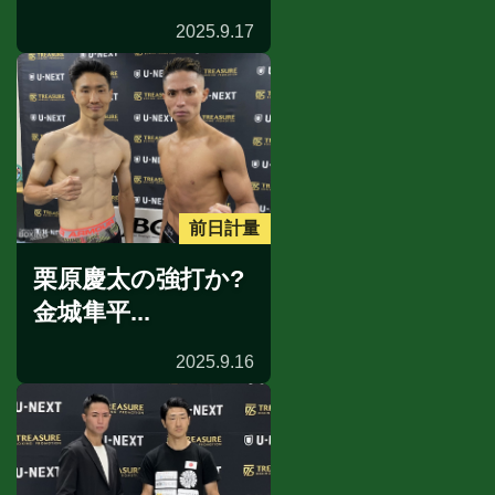
2025.9.17
前日計量
栗原慶太の強打か?
金城隼平...
2025.9.16