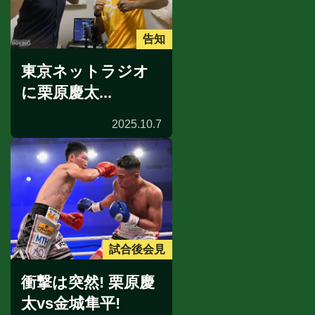
告知
東京ネットラジオ
に栗原慶太...
2025.10.7
試合後会見
衝撃は突然! 栗原慶
太vs金城隼平!