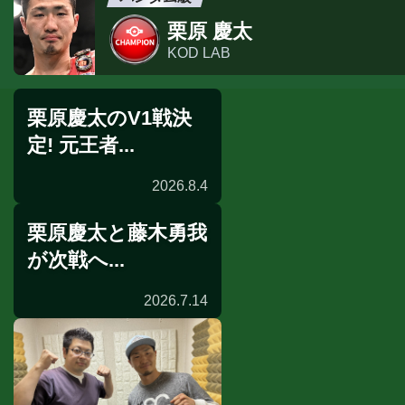
栗原 慶太
KOD LAB
栗原慶太のV1戦決
定! 元王者...
2026.8.4
栗原慶太と藤木勇我
試合日程
が次戦へ...
2026.7.14
表彰式