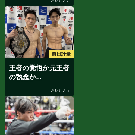
2026.2.7
前日計量
王者の覚悟か元王者
の執念か...
2026.2.6