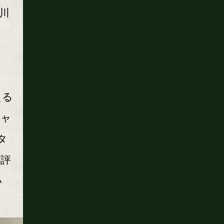
川
える
チャ
タ
ば評
い