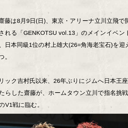
藤は8月9日(日)、東京・アリーナ立川立飛で
される「GENKOTSU vol.13」のメインイベン
、日本同級1位の村上雄大(26=角海老宝石)を迎
つ。
ック吉村氏以来、26年ぶりにジムへ日本王
たらした齋藤が、ホームタウン立川で指名挑戦
のV1戦に臨む。