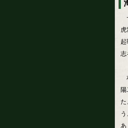
一
虎
起
志
村
陽
た
う
あ