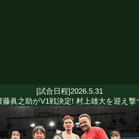
[試合日程]2026.5.31
齋藤眞之助がV1戦決定! 村上雄大を迎え撃