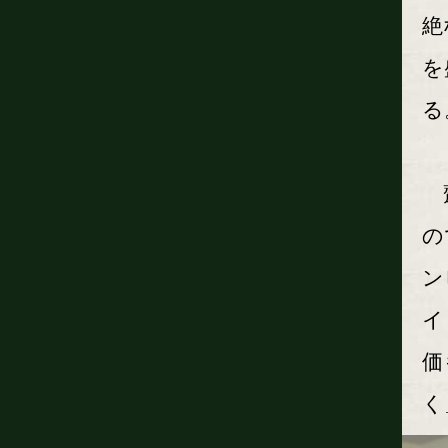
絶
を
る
齋
の
ン
イ
価
く