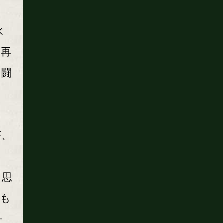
永
の再
に闘
が、
っ
と思
期も
チ