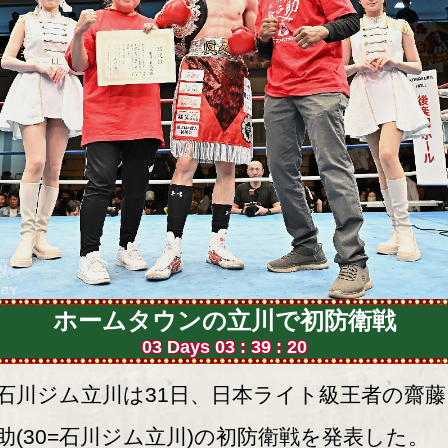
ホームタウンの立川で初防衛戦
03 Days 03 : 39 : 19
川ジム立川は31日、日本ライト級王者の齋藤
助(30=石川ジム立川)の初防衛戦を発表した。