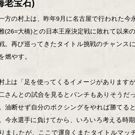
海老宝石)
方の村上は、昨年9月に名古屋で行われた今
雅(26=大橋)との日本王座決定戦に敗れて以来
戦。再び巡ってきたタイトル挑戦のチャンス
を燃やす。
上は「足を使ってくるイメージがあります
二さんとの試合を見るとパンチもありそうだ
。油断せず自分のボクシングをやれば勝てる
。今永選手に負けてから、いろいろ考える時
りましたが、ここで運良くまたタイトルマッ