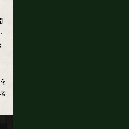
開
ト
え
座を
者