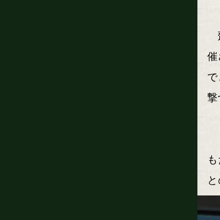
齋
催
で
撃
リ
も
と