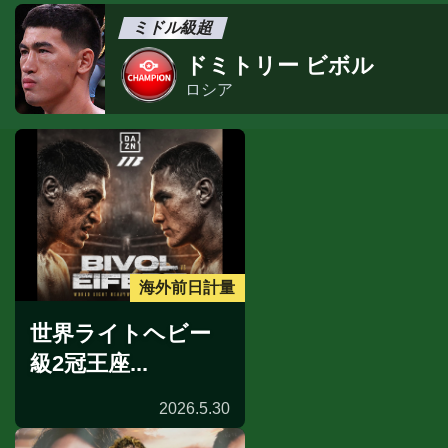
ミドル級超
ドミトリー ビボル
ロシア
海外前日計量
世界ライトヘビー
級2冠王座...
2026.5.30