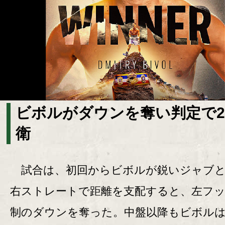
ビボルがダウンを奪い判定で
衛
試合は、初回からビボルが鋭いジャブと
右ストレートで距離を支配すると、左フ
制のダウンを奪った。中盤以降もビボル