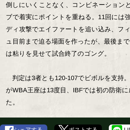
倒しにいくことなく、コンビネーション
ブで着実にポイントを重ねる。11回には
ディ攻撃でエイファートを追い込み、フ
ュ目前まで迫る場面を作ったが、最後まで
は粘りを見せて試合終了のゴング。
判定は3者とも120-107でビボルを支持
がWBA王座は13度目、IBFでは初の防衛
た。
シェアする
ポストする
L