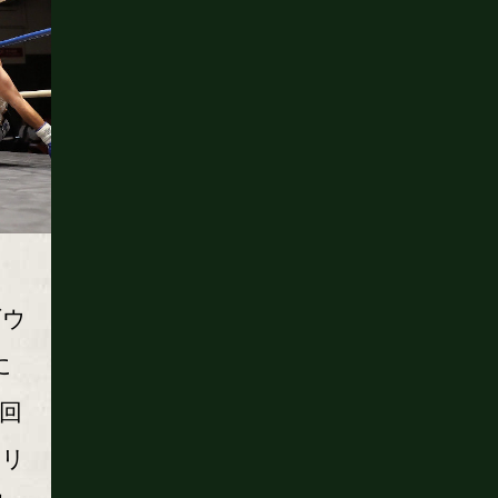
ダウ
に
回
もリ