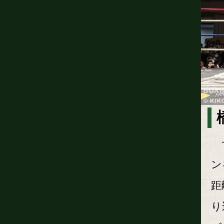
サ
ン
距
り