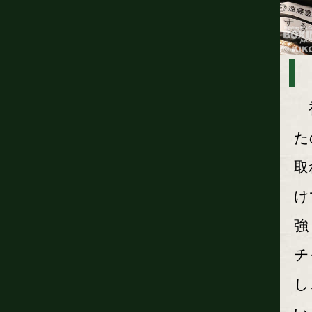
初
た
取
け
強
チ
し