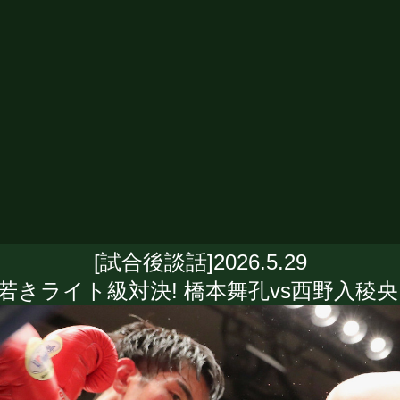
[試合後談話]2026.5.29
若きライト級対決! 橋本舞孔vs西野入稜央