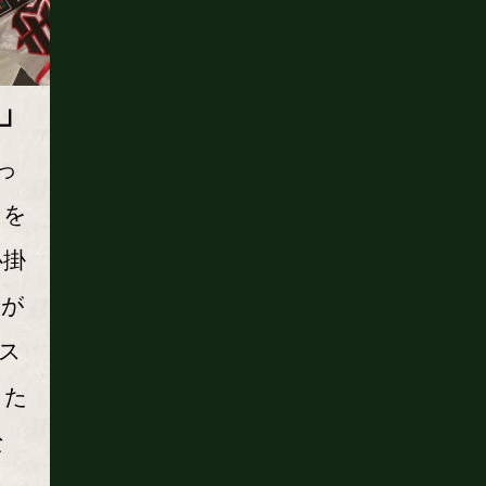
」
っ
ンを
心掛
力が
ス
じた
な