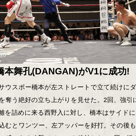
橋本舞孔(DANGAN)がV1に成功!
ウスポー橋本が左ストレートで立て続けに
を奪う絶好の立ち上がりを見せた。2回、強引
離を詰めに来る西野入に対し、橋本はサイドに
込むとワンツー、左アッパーを好打。その後