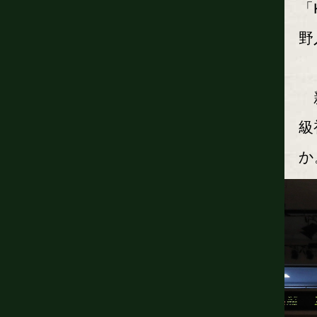
「
野
新
級
か