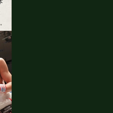
本
と
。