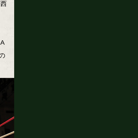
、西
。
A
の