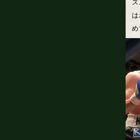
ズ
は
め