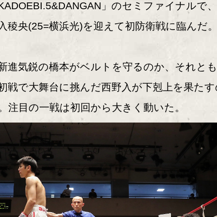
KADOEBI.5&DANGAN」のセミファイナルで
入稜央(25=横浜光)を迎えて初防衛戦に臨んだ
進気鋭の橋本がベルトを守るのか、それとも
初戦で大舞台に挑んだ西野入が下剋上を果たす
。注目の一戦は初回から大きく動いた。