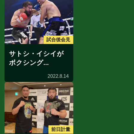
試合後会見
サトシ・イシイが
ボクシング...
2022.8.14
前日計量