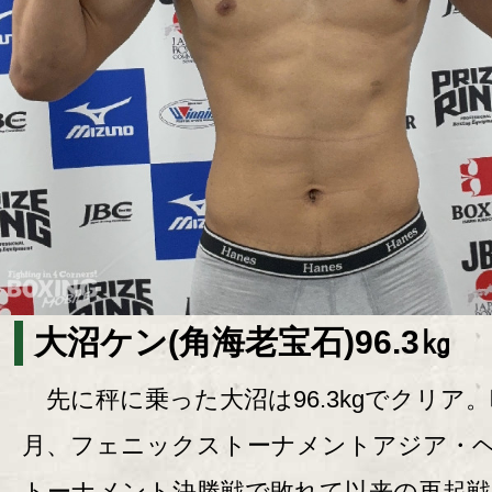
大沼ケン(角海老宝石)96.3㎏
先に秤に乗った大沼は96.3kgでクリア。
月、フェニックストーナメントアジア・
トーナメント決勝戦で敗れて以来の再起戦