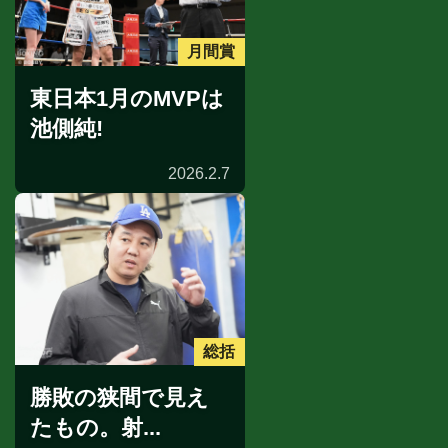
月間賞
東日本1月のMVPは
池側純!
2026.2.7
総括
勝敗の狭間で見え
たもの。射...