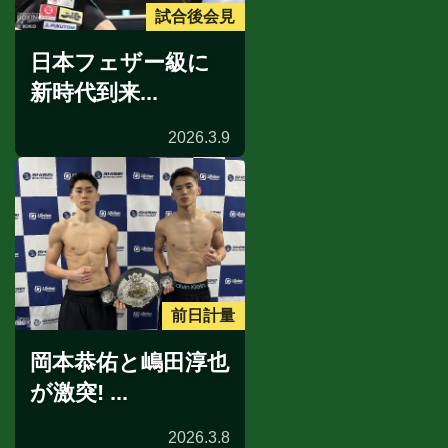
試合後会見
日本フェザー級に
新時代到来...
2026.3.9
前日計量
岡本恭佑と嶋田淳也
が激突! ...
2026.3.8