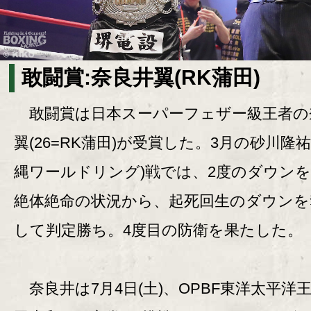
敢闘賞:奈良井翼(RK蒲田)
敢闘賞は日本スーパーフェザー級王者の
翼(26=RK蒲田)が受賞した。3月の砂川隆祐(
縄ワールドリング)戦では、2度のダウン
絶体絶命の状況から、起死回生のダウンを
して判定勝ち。4度目の防衛を果たした。
奈良井は7月4日(土)、OPBF東洋太平洋