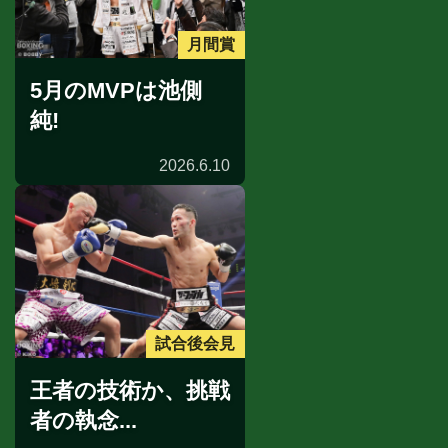
月間賞
5月のMVPは池側
純!
2026.6.10
試合後会見
王者の技術か、挑戦
者の執念...