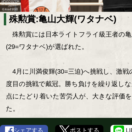
殊勲賞:亀山大輝(ワタナベ)
殊勲賞には日本ライトフライ級王者の亀
(29=ワタナベ)が選ばれた。
4月に川満俊輝(30=三迫)へ挑戦し、激戦
度目の挑戦で戴冠。勝ち負けを繰り返しな
点にたどり着いた苦労人が、大きな評価
た。
シェアする
ポストする
L