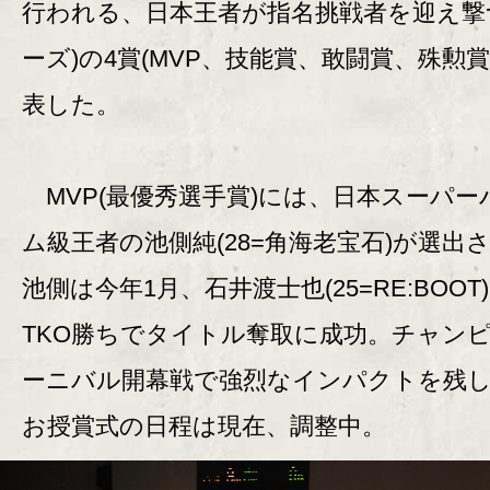
行われる、日本王者が指名挑戦者を迎え撃
ーズ)の4賞(MVP、技能賞、敢闘賞、殊勲賞
表した。
MVP(最優秀選手賞)には、日本スーパー
ム級王者の池側純(28=角海老宝石)が選出
池側は今年1月、石井渡士也(25=RE:BOOT
TKO勝ちでタイトル奪取に成功。チャン
ーニバル開幕戦で強烈なインパクトを残
お授賞式の日程は現在、調整中。