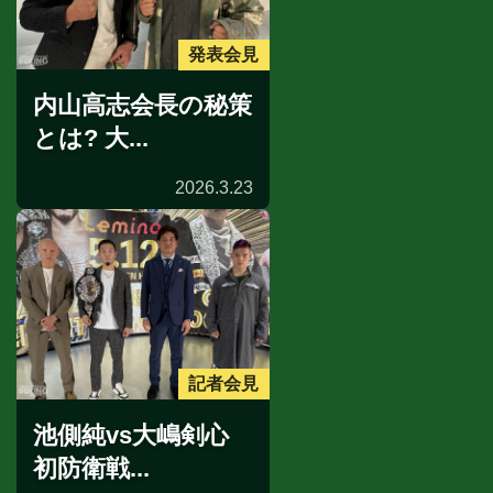
発表会見
内山高志会長の秘策
とは? 大...
2026.3.23
記者会見
池側純vs大嶋剣心
初防衛戦...