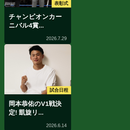
表彰式
チャンピオンカー
ニバル4賞...
2026.7.29
試合日程
岡本恭佑のV1戦決
定! 凱旋リ...
2026.6.14