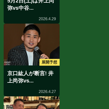
5月2日(土)は井上尚
弥vs中谷...
2026.4.29
展開予想
京口紘人が断言! 井
上尚弥vs...
2026.4.27