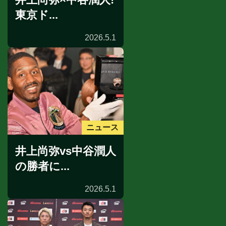
東京ド...
2026.5.1
ニュース
井上尚弥vs中谷潤人
の勝者に...
2026.5.1