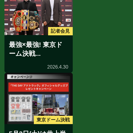
記者会見
最強×最強! 東京ド
ーム決戦...
2026.4.30
東京ドーム決戦