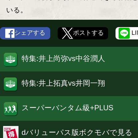
いる。
シェアする
ポストする
L
特集:井上尚弥vs中谷潤人
特集:井上拓真vs井岡一翔
スーパーバンタム級+PLUS
dバリューパス版ボクモバで見る