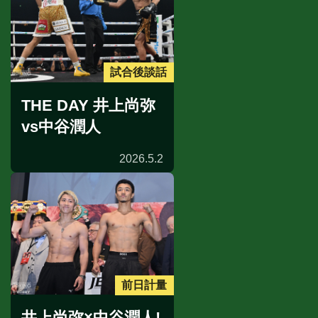
試合後談話
THE DAY 井上尚弥
vs中谷潤人
2026.5.2
前日計量
井上尚弥×中谷潤人!