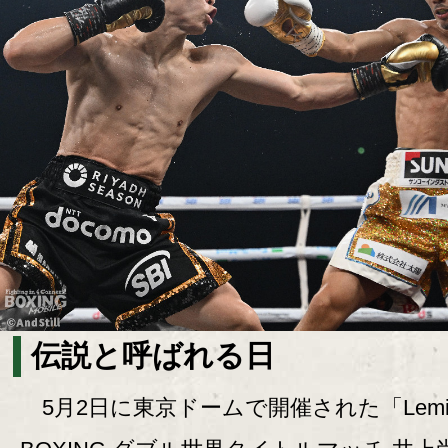
伝説と呼ばれる日
5月2日に東京ドームで開催された「Lemi