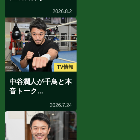
2026.8.2
TV情報
中谷潤人が千鳥と本
音トーク...
2026.7.24