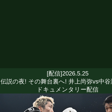
[配信]2026.5.25
伝説の夜! その舞台裏へ! 井上尚弥vs中
ドキュメンタリー配信