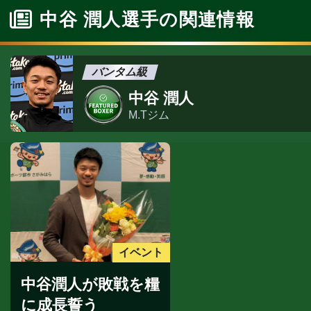
中谷 潤人選手の関連情報
バンタム級
中谷 潤人
M.Tジム
イベント
中谷潤人が敗戦を糧
に成長誓う