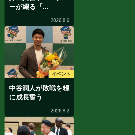
ーが綴る「...
2026.8.6
イベント
中谷潤人が敗戦を糧
に成長誓う
2026.8.2