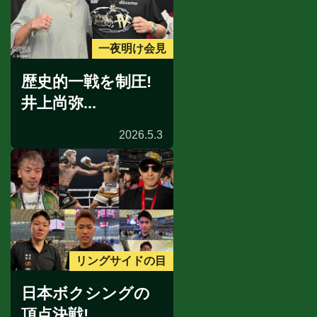
一夜明け会見
歴史的一戦を制圧!
井上尚弥...
2026.5.3
リングサイドの目
日本ボクシングの
頂点決戦! ...