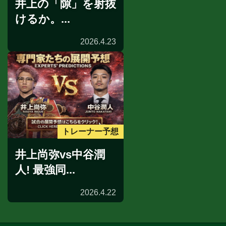
井上の「隙」を射抜
けるか。...
2026.4.23
トレーナー予想
井上尚弥vs中谷潤
人! 最強同...
2026.4.22