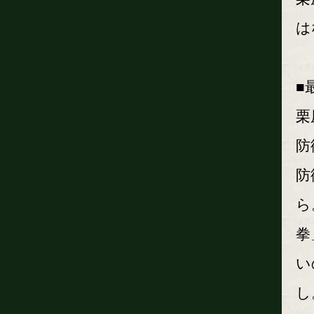
は
■
栗
防
防
ら
拳
い
し