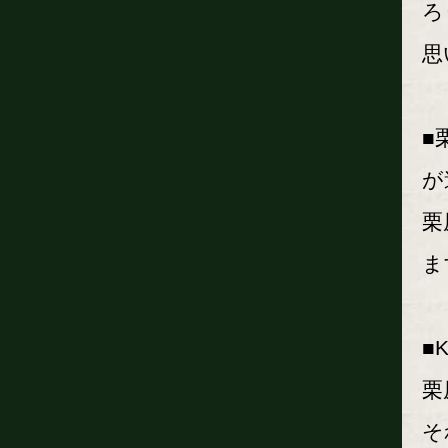
ろ
思
■
が
栗
ま
■
栗
そ