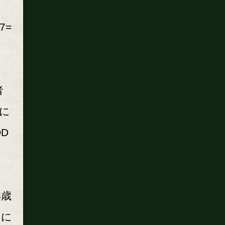
7=
者
起に
D
3歳
ンに