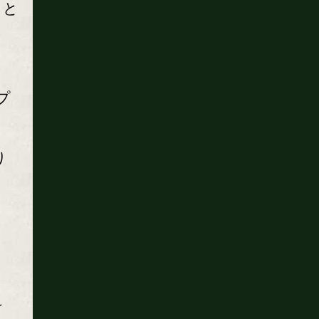
うと
プ
り
、
け