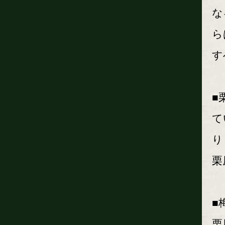
な
ら
す
■
て
り
栗
■
栗