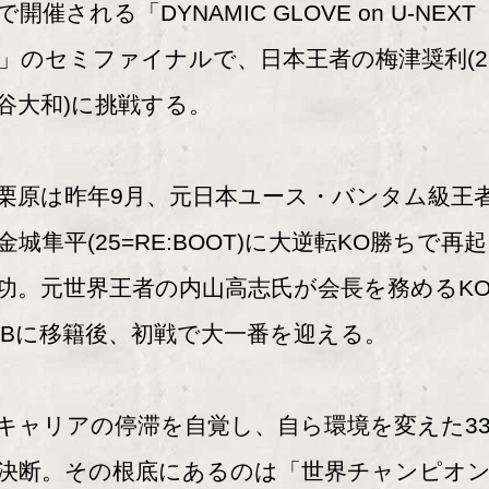
で開催される「DYNAMIC GLOVE on U-NEXT
3」のセミファイナルで、日本王者の梅津奨利(2
谷大和)に挑戦する。
原は昨年9月、元日本ユース・バンタム級王
金城隼平(25=RE:BOOT)に大逆転KO勝ちで再
功。元世界王者の内山高志氏が会長を務めるKO
ABに移籍後、初戦で大一番を迎える。
ャリアの停滞を自覚し、自ら環境を変えた3
決断。その根底にあるのは「世界チャンピオ