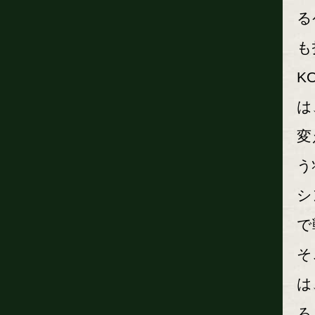
る
も
K
は
変
う
シ
で
そ
は
ろ