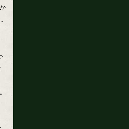
か
く。
っ
な
た。
と