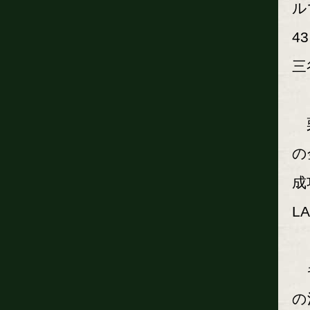
ル
4
三
栗
の
成
L
キ
の