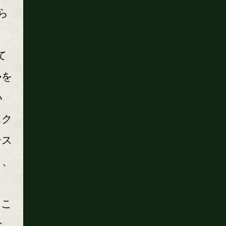
ら
、
て
勢を
い
ボク
ース
も、
て
とこ
な