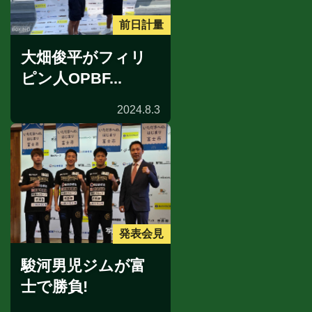
前日計量
大畑俊平がフィリ
ピン人OPBF...
2024.8.3
発表会見
駿河男児ジムが富
士で勝負!