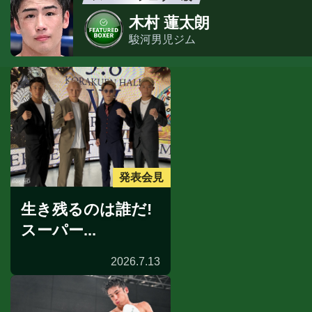
木村 蓮太朗
駿河男児ジム
発表会見
生き残るのは誰だ!
スーパー...
2026.7.13