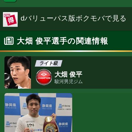
dバリューパス版ボクモバで見る
大畑 俊平選手の関連情報
ライト級
大畑 俊平
駿河男児ジム