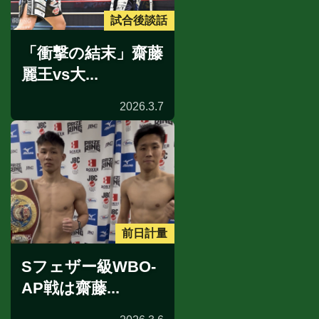
試合後談話
「衝撃の結末」齋藤
麗王vs大...
2026.3.7
前日計量
Sフェザー級WBO-
AP戦は齋藤...