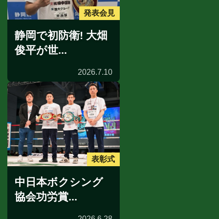
発表会見
静岡で初防衛! 大畑
俊平が世...
2026.7.10
表彰式
中日本ボクシング
協会功労賞...
2026.6.28