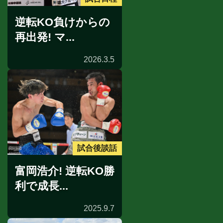
逆転KO負けからの
再出発! マ...
2026.3.5
試合後談話
富岡浩介! 逆転KO勝
利で成長...
2025.9.7