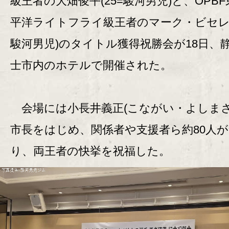
級王者の大畑俊平(25=駿河男児)と、OPB
平洋ライトフライ級王者のマーク・ビセレス
駿河男児)のタイトル獲得祝勝会が18日、
士市内のホテルで開催された。
会場には小長井義正(こながい・よしまさ
市長をはじめ、関係者や支援者ら約80人
り、両王者の快挙を祝福した。