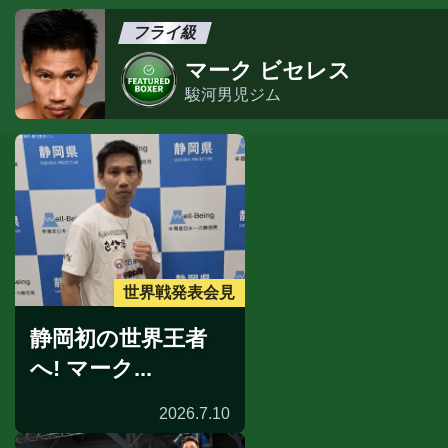
フライ級
マーク ビセレス
駿河男児ジム
世界戦発表会見
静岡初の世界王者
へ! マーク...
2026.7.10