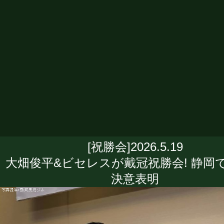
[祝勝会]2026.5.19
大畑俊平&ビセレスが戴冠祝勝会! 静岡
決意表明