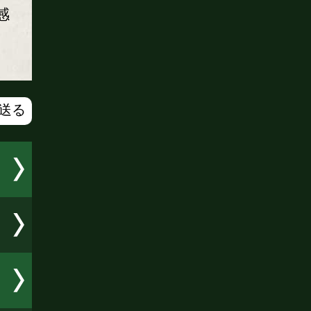
感
で送る