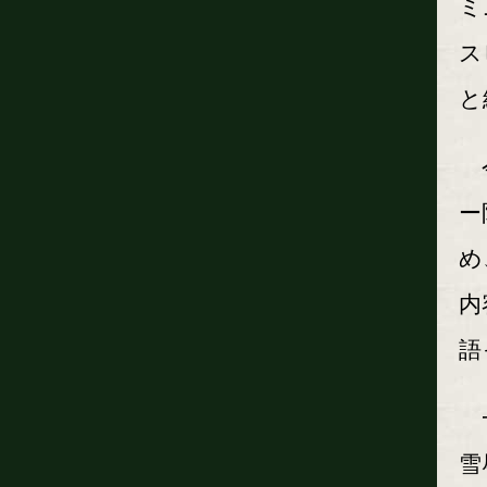
ミ
ス
と
今
ー
め
内
語
一
雪