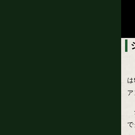
ミ
は
ア
ジ
で