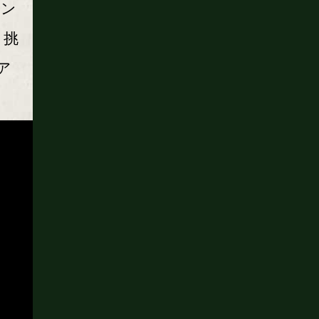
テン
、挑
ア