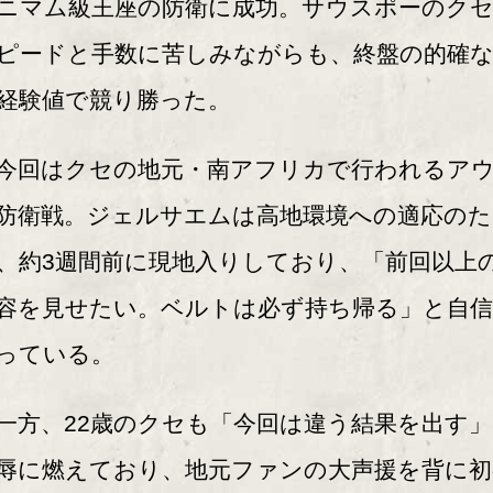
ニマム級王座の防衛に成功。サウスポーのク
ピードと手数に苦しみながらも、終盤の的確
経験値で競り勝った。
回はクセの地元・南アフリカで行われるア
防衛戦。ジェルサエムは高地環境への適応のた
、約3週間前に現地入りしており、「前回以上
容を見せたい。ベルトは必ず持ち帰る」と自
っている。
方、22歳のクセも「今回は違う結果を出す」
辱に燃えており、地元ファンの大声援を背に初