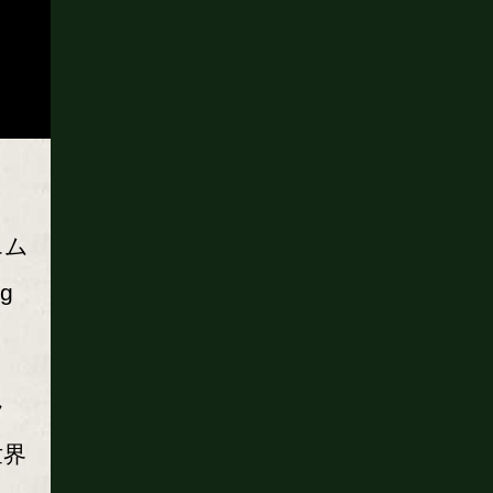
エム
g
ラ
世界