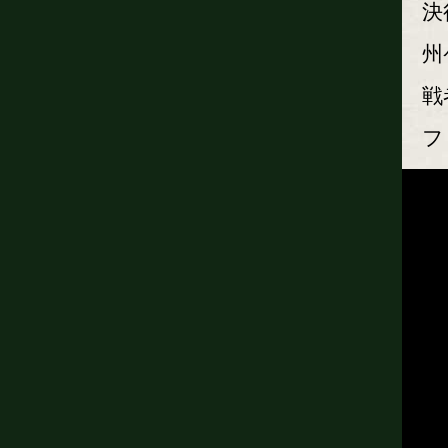
決
州
戦
フ