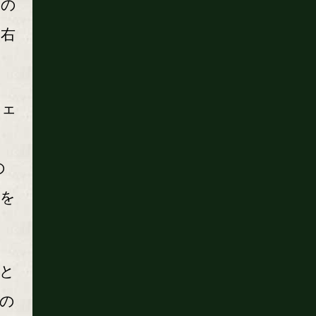
セの
な右
ウェ
の
信を
と
の