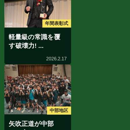
年間表彰式
軽量級の常識を覆
す破壊力! ...
2026.2.17
中部地区
矢吹正道が中部