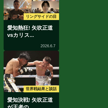
リングサイドの目
愛知熱狂! 矢吹正道
vsカリス...
2026.6.7
世界戦結果と談話
愛知決戦! 矢吹正道
が王者の...