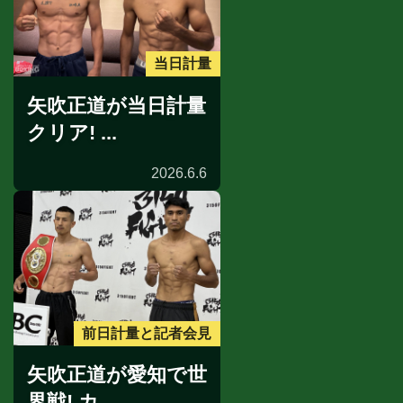
当日計量
矢吹正道が当日計量
クリア! ...
2026.6.6
前日計量と記者会見
矢吹正道が愛知で世
界戦! カ...