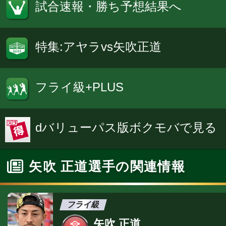
試合速報・勝ち予想結果へ
特集:アヤラvs矢吹正道
フライ級+PLUS
dバリューパス版ボクモバで見る
矢吹 正道選手の関連情報
フライ級
矢吹 正道