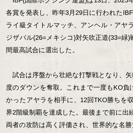
IBF(国際ボクシング連盟)は13日、2025
各賞を発表し、昨年3月29日に行われたIB
ライ級タイトルマッチ、アンヘル・アヤ
ジザバル(26=メキシコ)対矢吹正道(33=緑
間最高試合に選出した。
試合は序盤から壮絶な打撃戦となり、矢
度のダウンを奪取。これまで一度もKO負
かったアヤラを相手に、12回TKO勝ちを
界2階級制覇を達成した。最後まで前に出
両者の攻防は高く評価され、世界的な名勝