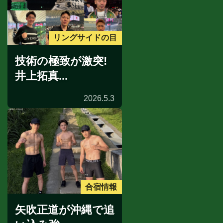
リングサイドの目
技術の極致が激突!
井上拓真...
2026.5.3
合宿情報
矢吹正道が沖縄で追