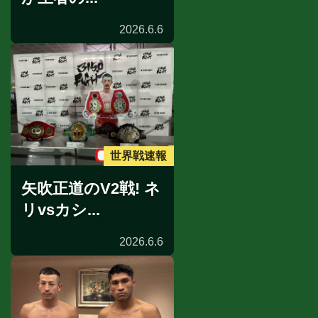
2026.6.6
世界戦速報
矢吹正道のV2戦! ネ
リvsカシ...
2026.6.6