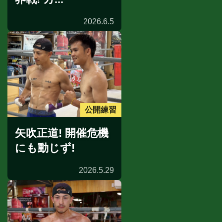
2026.6.5
公開練習
矢吹正道! 開催危機
にも動じず!
2026.5.29