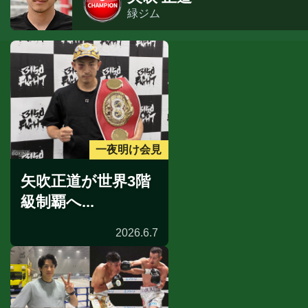
緑ジム
一夜明け会見
矢吹正道が世界3階
級制覇へ...
2026.6.7