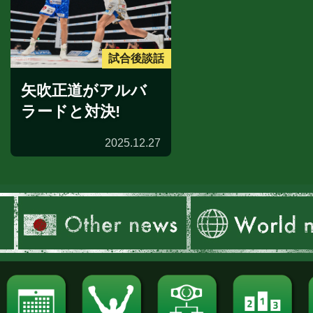
試合後談話
矢吹正道がアルバ
ラードと対決!
2025.12.27