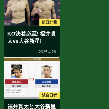
前日計量
KO決着必至! 福井貫
太vs大谷新星!
2025.4.28
試合日程
福井貫太と大谷新星