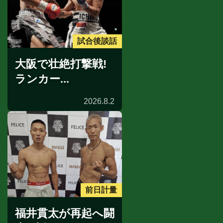
試合後談話
大阪で壮絶打撃戦!
ランカー...
2026.8.2
前日計量
福井貫太が再起へ闘