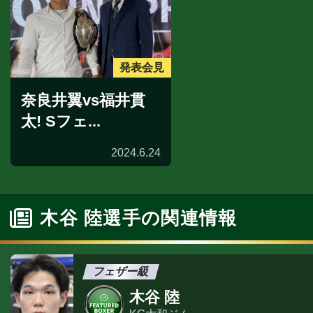
発表会見
奈良井翼vs福井貫
太! Sフェ...
2024.6.24
木谷 陸選手の関連情報
フェザー級
木谷 陸