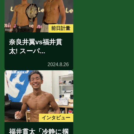
前日計量
奈良井翼vs福井貫
太! スーパ...
2024.8.26
インタビュー
福井貫太「冷静に掴