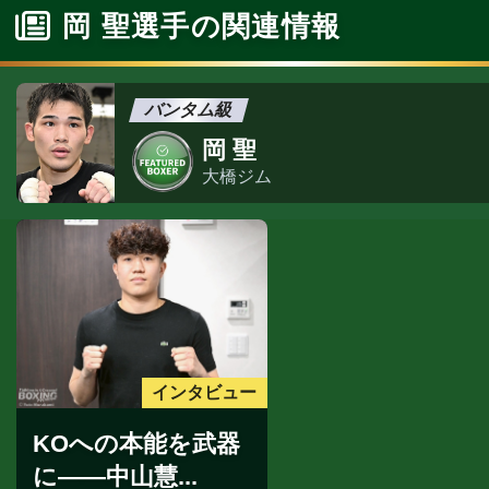
岡 聖選手の関連情報
バンタム級
岡 聖
大橋ジム
インタビュー
KOへの本能を武器
に――中山慧...