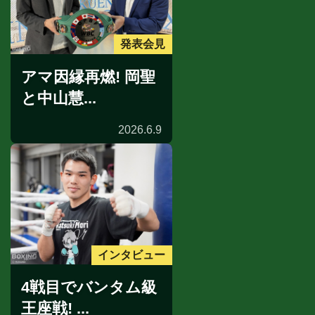
発表会見
アマ因縁再燃! 岡聖
と中山慧...
2026.6.9
インタビュー
4戦目でバンタム級
王座戦! ...