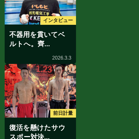
インタビュー
不器用を貫いてベ
ルトへ。齊...
2026.3.3
前日計量
復活を懸けたサウ
スポー対決...