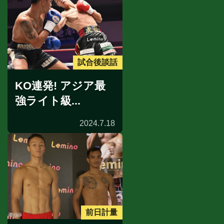
試合後談話
KO連発! アジア最
強ライト級...
2024.7.18
前日計量