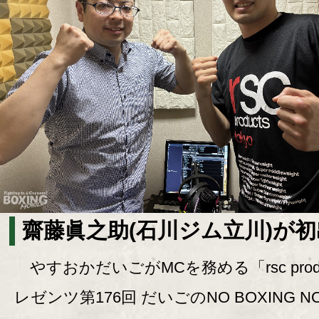
齋藤眞之助(石川ジム立川)が
やすおかだいごがMCを務める「rsc produ
レゼンツ第176回 だいごのNO BOXING N