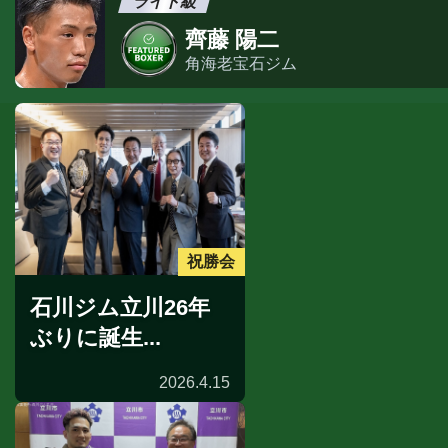
ライト級
齊藤 陽二
角海老宝石ジム
祝勝会
石川ジム立川26年
ぶりに誕生...
2026.4.15