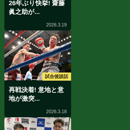
26年ぶり快挙! 齋藤
眞之助が...
2026.3.19
試合後談話
再戦決着! 意地と意
地が激突...
2026.3.18