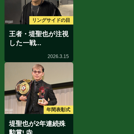
リングサイドの目
王者・堤聖也が注視
した一戦...
2026.3.15
年間表彰式
堤聖也が2年連続殊
勲賞! 寺...