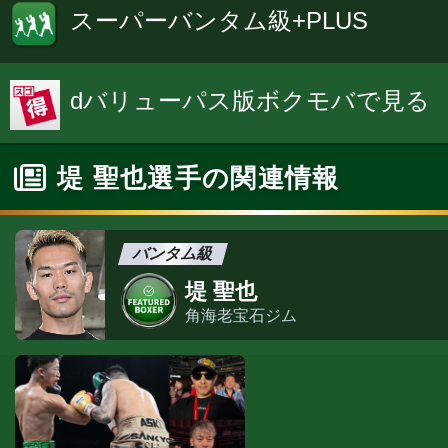
スーパーバンタム級+PLUS
dバリューパス版ボクモバで見る
堤 聖也選手の関連情報
バンタム級
堤 聖也
角海老宝石ジム