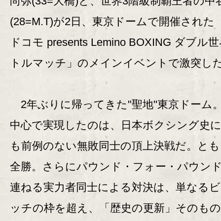
尚弥(33=大橋)と、世界3階級制覇王者の中
(28=M.T)が2日、東京ドームで開催された「
ドコモ presents Lemino BOXING ダブ
トルマッチ」のメインイベントで激突し
2年ぶりに帰ってきた"聖地"東京ドーム
中心で実現したのは、日本ボクシング史
も前例のない無敗同士の頂上決戦だ。とも
全勝。さらにパウンド・フォー・パウン
連ねる実力者同士による対決は、単なる
ッチの枠を超え、「歴史の更新」そのも