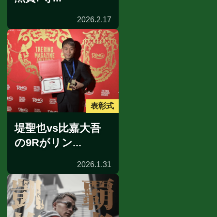
2026.2.17
表彰式
堤聖也vs比嘉大吾
の9Rがリン...
2026.1.31