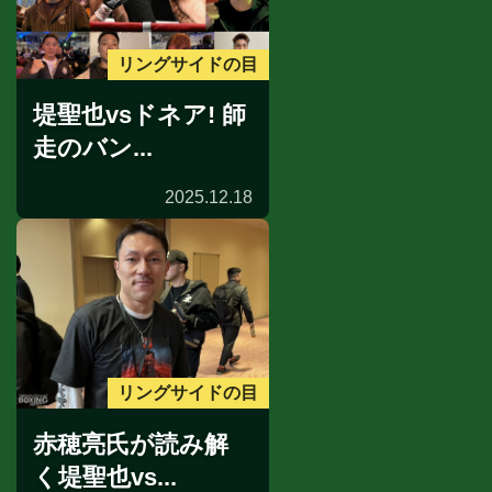
リングサイドの目
堤聖也vsドネア! 師
走のバン...
2025.12.18
リングサイドの目
赤穂亮氏が読み解
く堤聖也vs...