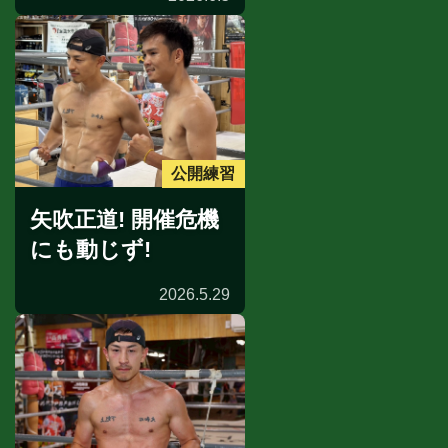
公開練習
矢吹正道! 開催危機
にも動じず!
2026.5.29