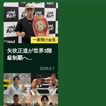
一夜明け会見
矢吹正道が世界3階
級制覇へ...
2026.6.7