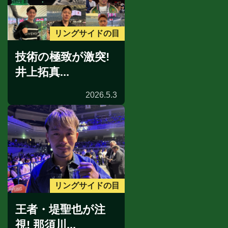
リングサイドの目
技術の極致が激突!
井上拓真...
2026.5.3
リングサイドの目
王者・堤聖也が注
視! 那須川...