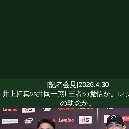
[記者会見]2026.4.30
井上拓真vs井岡一翔! 王者の覚悟か。レ
の執念か。