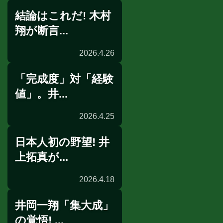
結論はこれだ! 木村
展開予想
翔が断言...
2026.4.26
「完成度」対「経験
展開予想
値」。井...
2026.4.25
日本人初の野望! 井
展開予想
上拓真が...
2026.4.18
井岡一翔「集大成」
公開練習
の覚悟! ...