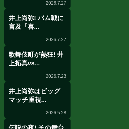
2026.7.27
井上尚弥! バム戦に
言及「喜...
2026.7.27
歌舞伎町が熱狂! 井
イベント
上拓真vs...
2026.7.23
井上尚弥はビッグ
世界戦発表会見
マッチ重視...
2026.5.28
伝説の夜! その舞台
囲み取材