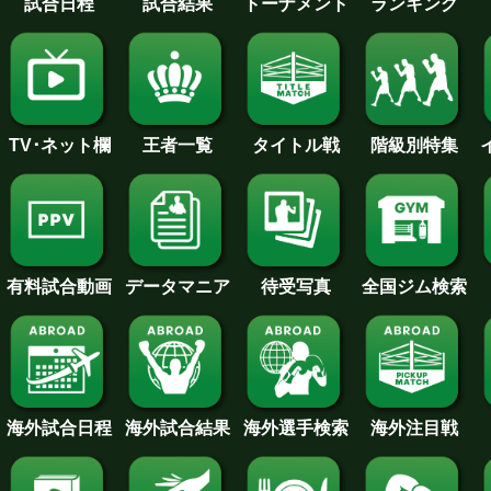
試合日程
試合結果
トーナメント
ランキング
王者一覧
タイトル戦
TV･ネット欄
階級別特集
待受写真
全国ジム検索
データマニア
有料試合動画
海外試合日程
海外試合結果
海外注目戦
海外選手検索