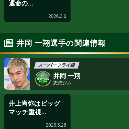
運命の...
2026.3.6
世界戦発表会見
井岡 一翔選手の関連情報
スーパーフライ級
井岡 一翔
志成ジム
井上尚弥はビッグ
マッチ重視...
2026.5.28