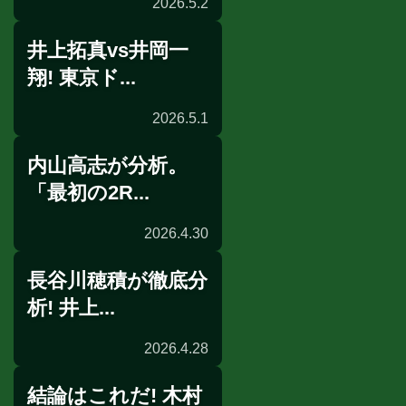
2026.5.2
井上拓真vs井岡一
試合後談話
翔! 東京ド...
2026.5.1
内山高志が分析。
前日計量
「最初の2R...
2026.4.30
長谷川穂積が徹底分
展開予想
析! 井上...
2026.4.28
結論はこれだ! 木村
展開予想