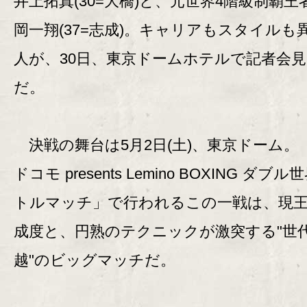
井上拓真(30=大橋)と、元世界4階級制覇王
岡一翔(37=志成)。キャリアもスタイルも
人が、30日、東京ドームホテルで記者会
だ。
決戦の舞台は5月2日(土)、東京ドーム。「
ドコモ presents Lemino BOXING ダブ
トルマッチ」で行われるこの一戦は、現
成度と、円熟のテクニックが激突する"世
越"のビッグマッチだ。