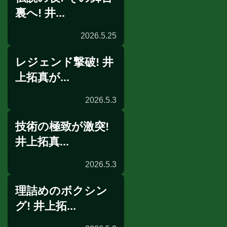
裏へ! 井...
2026.5.25
レジェンド撃破! 井
配信
上拓真が...
2026.5.3
技術の極致が激突!
一夜明け会見
井上拓真...
2026.5.3
理詰めのボクシン
リングサイドの目
グ! 井上拓...