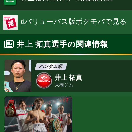
dバリューパス版ボクモバで見る
井上 拓真選手の関連情報
バンタム級
井上 拓真
大橋ジム