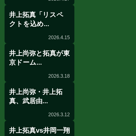
井上拓真「リスペ
公開採点
クトを込め...
2026.4.15
井上尚弥と拓真が東
インタビュー
京ドーム...
2026.3.18
井上尚弥・井上拓
非公開練習
真、武居由...
2026.3.12
井上拓真vs井岡一翔
沖縄合宿