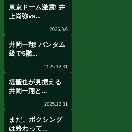
東京ドーム激震! 井
世界戦発表会見
上尚弥vs...
2026.3.6
井岡一翔! バンタム
世界戦発表会見速報
級で5階...
2025.12.31
堤聖也が見据える
試合後談話
井岡一翔と...
2025.12.31
まだ、ボクシング
リングサイドの目
は終わって...