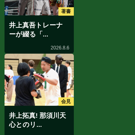
著書
井上真吾トレーナ
ーが綴る「...
2026.8.6
会見
井上拓真! 那須川天
心とのリ...