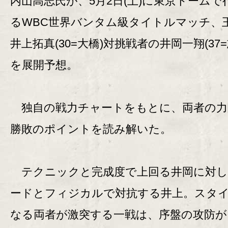
内山高志氏が、5月2日(土)に東京ドームで
るWBC世界バンタム級タイトルマッチ、
井上拓真(30=大橋)対挑戦者の井岡一翔(37=
を展開予想。
独自の戦力チャートをもとに、両者の力
勝敗のポイントを読み解いた。
テクニックと完成度で上回る井岡に対し
ードとフィジカルで対抗する井上。スタ
なる両者が激突する一戦は、序盤の攻防が