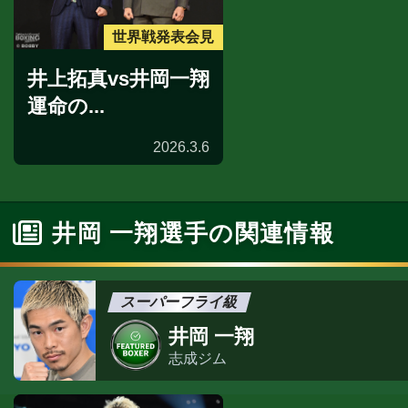
世界戦発表会見
井上拓真vs井岡一翔
運命の...
2026.3.6
井岡 一翔選手の関連情報
スーパーフライ級
井岡 一翔
志成ジム