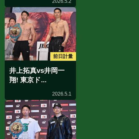
2026.5.2
前日計量
井上拓真vs井岡一
翔! 東京ド...
2026.5.1