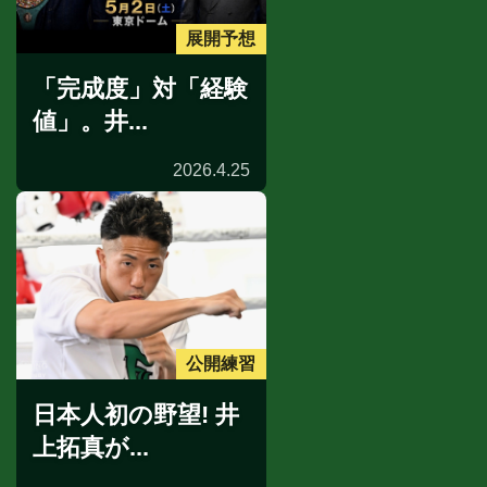
展開予想
「完成度」対「経験
値」。井...
2026.4.25
公開練習
日本人初の野望! 井
上拓真が...