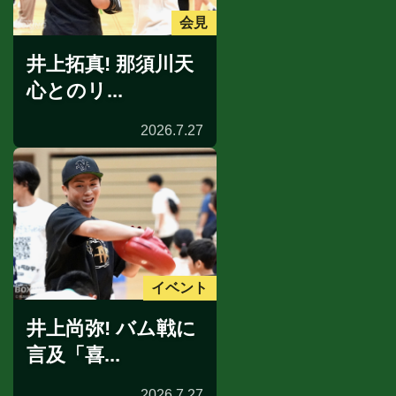
会見
井上拓真! 那須川天
心とのリ...
2026.7.27
イベント
井上尚弥! バム戦に
言及「喜...
2026.7.27