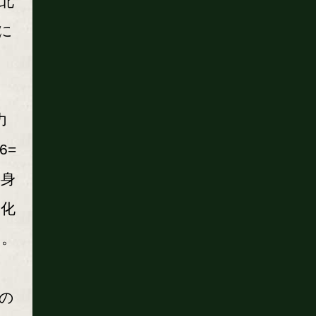
と北
に
力
6=
半身
消化
た。
位の