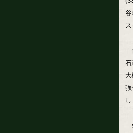
(
谷
ス
合
石
大
強
し
矢