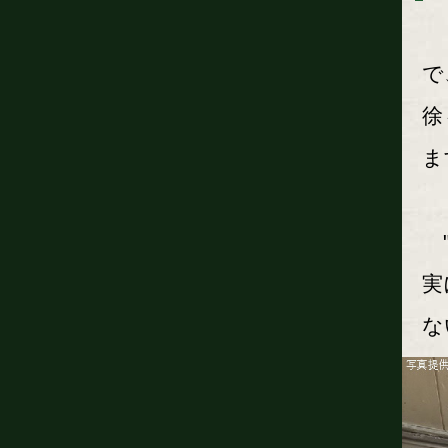
「
で
徐
ま
"
実
な