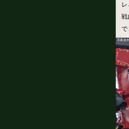
レ
戦
で