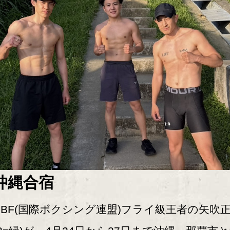
沖縄合宿
BF(国際ボクシング連盟)フライ級王者の矢吹