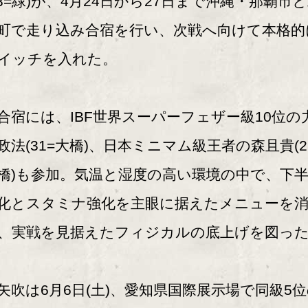
33=緑)が、4月24日から27日まで沖縄・那覇市
町で走り込み合宿を行い、次戦へ向けて本格的
イッチを入れた。
宿には、IBF世界スーパーフェザー級10位の
政法(31=大橋)、日本ミニマム級王者の森且貴(2
橋)も参加。気温と湿度の高い環境の中で、下
化とスタミナ強化を主眼に据えたメニューを
、実戦を見据えたフィジカルの底上げを図っ
吹は6月6日(土)、愛知県国際展示場で同級5