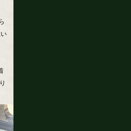
の
ら
思い
着
り