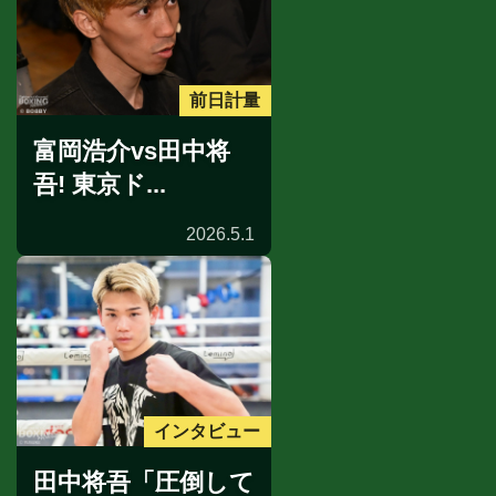
前日計量
富岡浩介vs田中将
吾! 東京ド...
2026.5.1
インタビュー
田中将吾「圧倒して