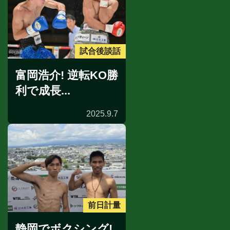
試合後談話
富岡浩介! 逆転KO勝
利で成長...
2025.9.7
前日計量
静岡でボクシング!