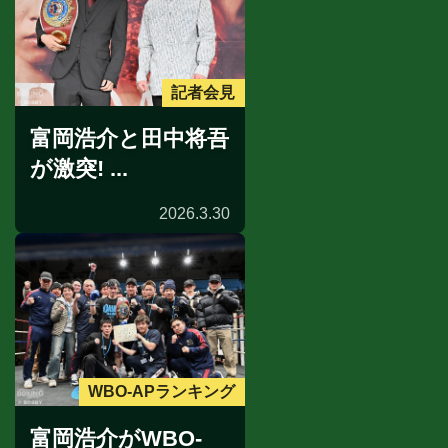
記者会見
富岡浩介と田中将吾
が激突! ...
2026.3.30
WBO-APランキング
富岡浩介がWBO-