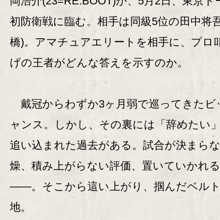
岡浩介(23=RE:BOOT)が、5月2日、東京
初防衛戦に臨む。相手は同級5位の田中将吾(
橋)。アマチュアエリートを相手に、プロ
げの王者がどんな答えを示すのか。
戴冠からわずか3ヶ月弱で巡ってきたビ
ャンス。しかし、その裏には「辞めたい
追い込まれた過去がある。試合が決まら
燥、積み上がらない評価、置いていかれる
――。そこから這い上がり、掴んだベル
地。