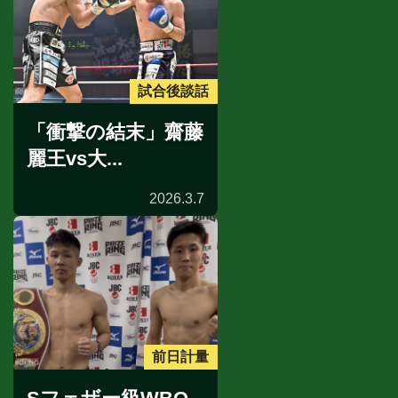
試合後談話
「衝撃の結末」齋藤
麗王vs大...
2026.3.7
前日計量