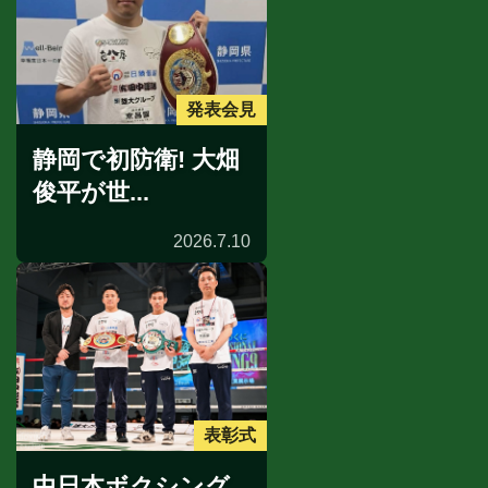
発表会見
静岡で初防衛! 大畑
俊平が世...
2026.7.10
表彰式
中日本ボクシング