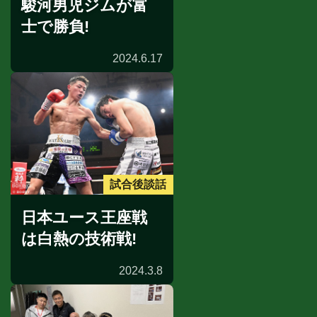
駿河男児ジムが富
士で勝負!
2024.6.17
試合後談話
日本ユース王座戦
は白熱の技術戦!
2024.3.8