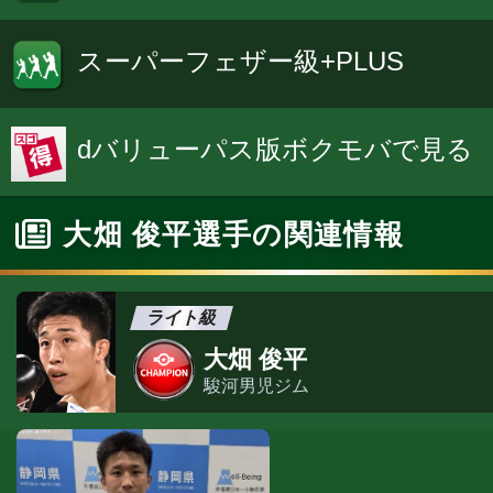
スーパーフェザー級+PLUS
dバリューパス版ボクモバで見る
大畑 俊平選手の関連情報
ライト級
大畑 俊平
駿河男児ジム