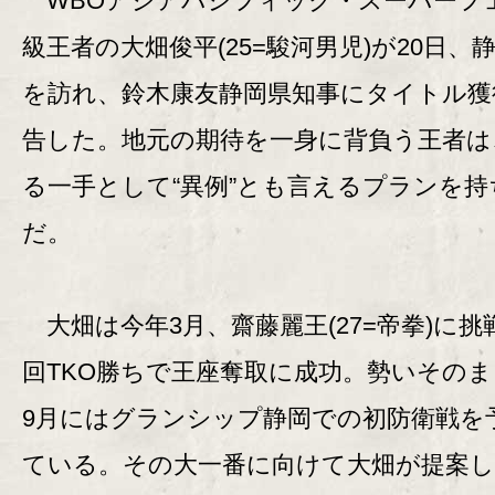
WBOアジアパシフィック・スーパーフ
級王者の大畑俊平(25=駿河男児)が20日、
を訪れ、鈴木康友静岡県知事にタイトル獲
告した。地元の期待を一身に背負う王者は
る一手として“異例”とも言えるプランを持
だ。
大畑は今年3月、齋藤麗王(27=帝拳)に挑
回TKO勝ちで王座奪取に成功。勢いその
9月にはグランシップ静岡での初防衛戦を
ている。その大一番に向けて大畑が提案