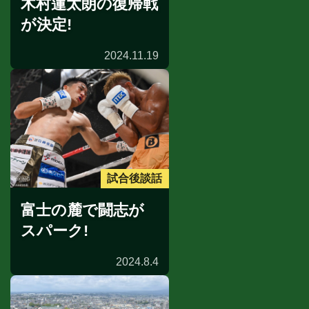
木村蓮太朗の復帰戦
が決定!
2024.11.19
試合後談話
富士の麓で闘志が
スパーク!
2024.8.4