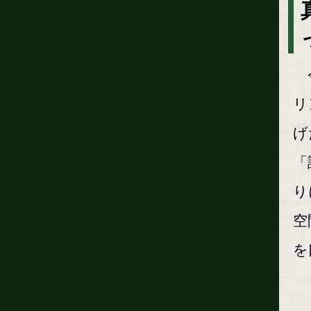
今
リ
げ
「
り
空
を
こ