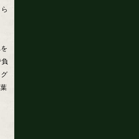
さら
れを
で負
ング
言葉