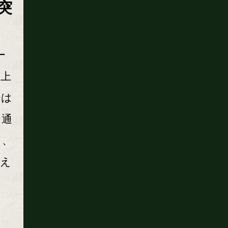
突
ー
み上
ーは
ジ通
ド、
応え
コ