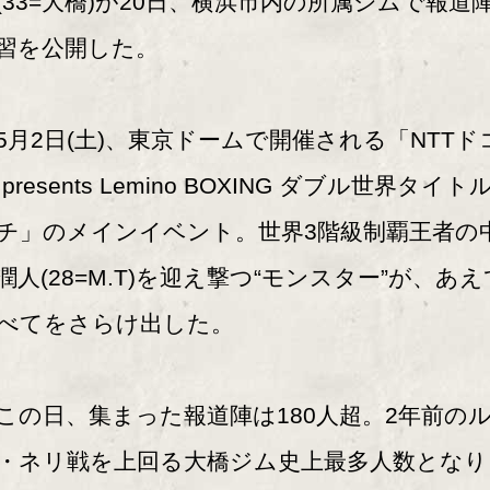
(33=大橋)が20日、横浜市内の所属ジムで報道
習を公開した。
月2日(土)、東京ドームで開催される「NTTド
 presents Lemino BOXING ダブル世界タイト
チ」のメインイベント。世界3階級制覇王者の
潤人(28=M.T)を迎え撃つ“モンスター”が、あえ
べてをさらけ出した。
の日、集まった報道陣は180人超。2年前の
・ネリ戦を上回る大橋ジム史上最多人数となり