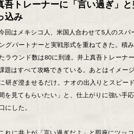
真吾トレーナーに「言い過ぎ」と
っ込み
回はメキシコ人、米国人合わせて5人のスパ
ングパートナーと実戦形式を重ねてきた。積
たラウンド数は80に到達。井上真吾トレーナ
課題はすべて攻略できている。あとはイメー
に研ぎ澄ませるだけ。ナオの出入りとスピー
間を見てもらいたい」と、仕上がりに強い手
口にした。
れに井上が「言い過ぎだよ」と即座にツッ