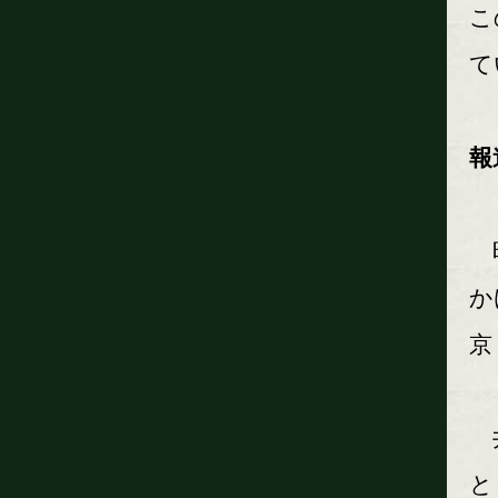
こ
て
報
昨
か
京
井
と