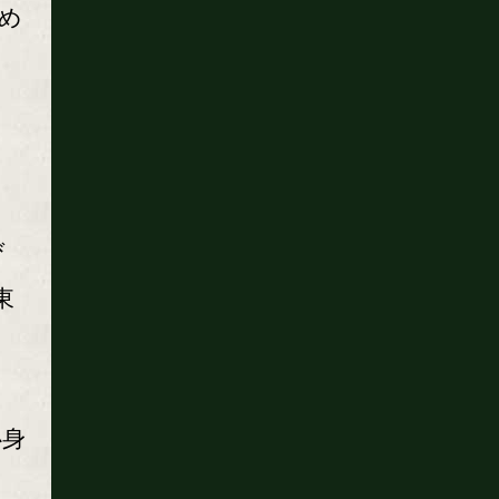
め
び
東
心身
み