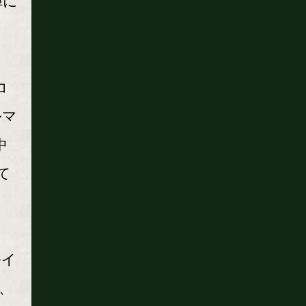
陣に
コ
ルマ
中
て
ルイ
、