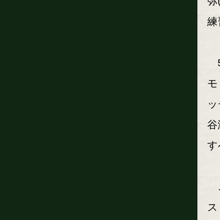
弥
練
5
モ
ッ
谷
す
こ
ス