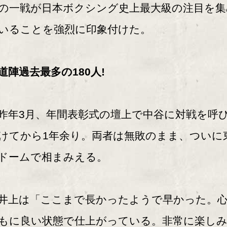
の一戦が日本ボクシング史上最大級の注目を集
いることを強烈に印象付けた。
道陣過去最多の180人!
年3月、年間表彰式の壇上で中谷に対戦を呼
けてから1年余り。両者は無敗のまま、ついに
ドームで相まみえる。
上は「ここまで長かったようで早かった。
もに良い状態で仕上がっている。非常に楽し