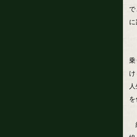
で
に
「
乗
け
人
を
絶