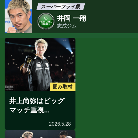
スーパーフライ級
井岡 一翔
志成ジム
囲み取材
井上尚弥はビッグ
マッチ重視...
2026.5.28