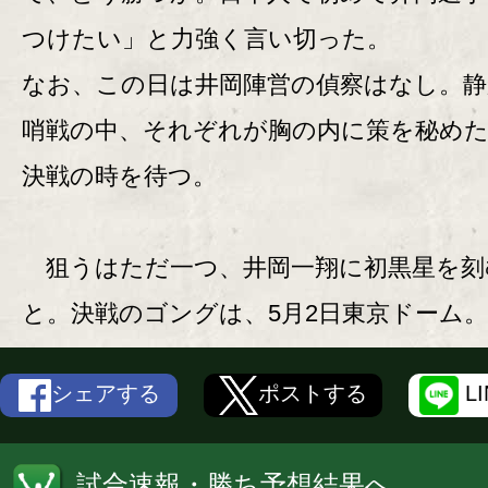
つけたい」と力強く言い切った。
なお、この日は井岡陣営の偵察はなし。静
哨戦の中、それぞれが胸の内に策を秘め
決戦の時を待つ。
狙うはただ一つ、井岡一翔に初黒星を刻
と。決戦のゴングは、5月2日東京ドーム。
シェアする
ポストする
L
試合速報・勝ち予想結果へ