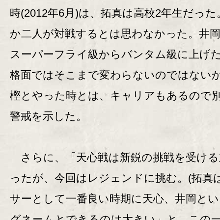
時(2012年6月)は、拓真は高校2年生だっ
か二人が対戦するとは思わなかった。井
スーパーフライ級からバンタム級に上げ
格面ではそこまで変わらないのではない
樫とやった時とは、キャリアもあるので
警戒を示した。
さらに、「天心戦は新鋭の挑戦を受ける
ったが、今回はレジェンドに挑む。(拓真は
サーとして一番良い時期に天心、井岡とい
グネームとできるのは大きい」と、この