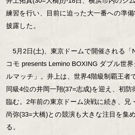
井上拓真(30=大橋)が18日、横浜市内のジ
練習を行い、目前に迫った大一番への準備
披露した。
5月2日(土)、東京ドームで開催される「N
コモ presents Lemino BOXING ダブル
ルマッチ」。井上は、世界4階級制覇王者で
同級4位の井岡一翔(37=志成)を迎え、初防
臨む。2年前の東京ドーム決戦に続き、兄
尚弥(33=大橋)との競演も大きな注目を集
る。