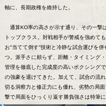
軸に、長期政権を維持した。
通算KO率の高さが示す通り、その一撃
トップクラス。対戦相手が警戒を強めて
お"当てて倒す"技術と冷静な試合運びを併
つ。派手さに頼らず、距離・タイミング
管理を徹底した完成度の高いボクシング
の強豪を退けてきた。加えて、試合の流
切る洞察力と修正力にも優れ、劣勢の局面
撃で局面をひっくり返す勝負強さは特筆