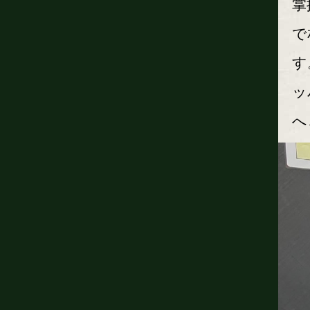
掌
で
す
ッ
へ