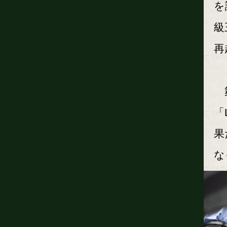
を
級
再
舞
「
果
な