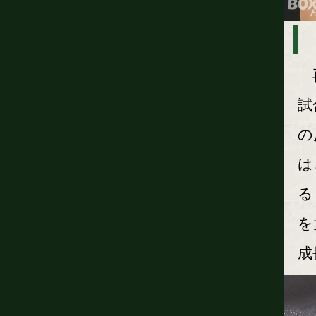
再
試
の
は
る
を
成