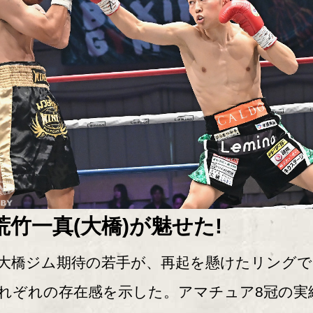
荒竹一真(大橋)が魅せた!
橋ジム期待の若手が、再起を懸けたリングで
れぞれの存在感を示した。アマチュア8冠の実