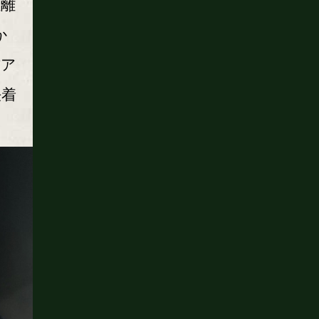
距離
か
右ア
決着