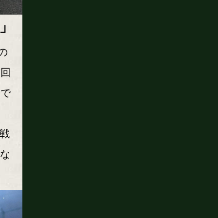
」
の
前回
ので
戦
実な