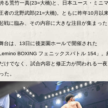
誇る荒竹一真(23=大橋)と、日本ユース・ミニ
王者の北野武郎(21=大橋)。ともに昨年10月以
起戦に臨み、その内容に大きな注目が集まった
台は、13日に後楽園ホールで開催された
Lemino BOXING フェニックスバトル 154」。
だけでなく、試合内容と修正力が問われる一夜
った。