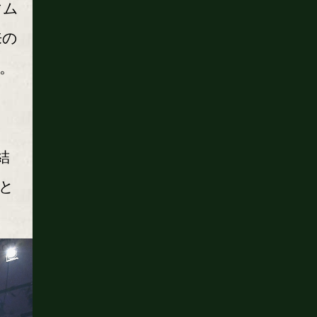
マム
来の
。
結
と